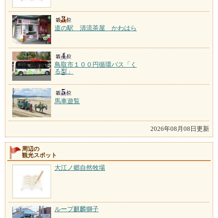
道の駅 清流茶屋 かわはら
鳥取市１００円循環バス「く
る梨」
馬車遊覧
2026年08月08日更新
周辺の
観光スポット
大江ノ郷自然牧場
ループ麒麟獅子