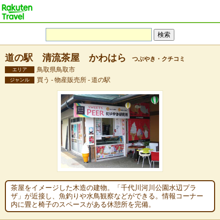
道の駅 清流茶屋 かわはら
つぶやき・クチコミ
鳥取県鳥取市
エリア
買う - 物産販売所 - 道の駅
ジャンル
茶屋をイメージした木造の建物。「千代川河川公園水辺プラ
ザ」が近接し、魚釣りや水鳥観察などができる。情報コーナー
内に畳と椅子のスペースがある休憩所を完備。