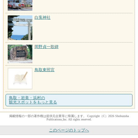
白兎神社
岡野貞一歌碑
鳥取東照宮
鳥取・岩美・浜村の
観光スポットをもっと見る
掲載情報の一部の著作権は提供元企業等に帰属します。 Copyright（C）2026 Shobunsha
Publications,Inc. All rights reserved.
このページのトップへ