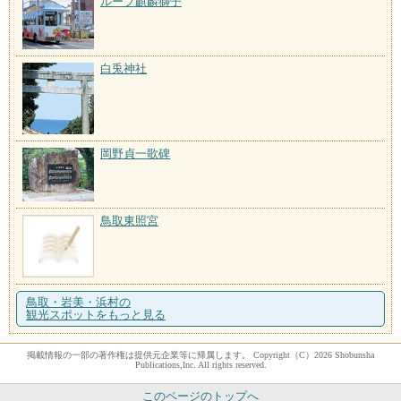
ループ麒麟獅子
白兎神社
岡野貞一歌碑
鳥取東照宮
鳥取・岩美・浜村の
観光スポットをもっと見る
掲載情報の一部の著作権は提供元企業等に帰属します。 Copyright（C）2026 Shobunsha
Publications,Inc. All rights reserved.
このページのトップへ