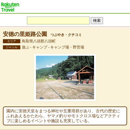
安徳の里姫路公園
つぶやき・クチコミ
鳥取県八頭郡八頭町
エリア
遊ぶ - キャンプ - キャンプ場・野営場
ジャンル
園内に安徳天皇をまつる神社や五重塔群があり、古代の歴史に
ふれあえるかたわら、ヤマメ釣りやモトクロス場などアクティ
ブに楽しめるイベントや施設も充実している。