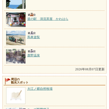
道の駅 清流茶屋 かわはら
馬車遊覧
鹿野温泉
2026年08月07日更新
周辺の
観光スポット
大江ノ郷自然牧場