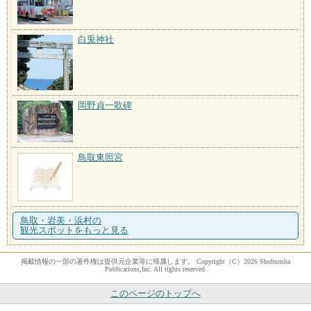
白兎神社
岡野貞一歌碑
鳥取東照宮
鳥取・岩美・浜村の
観光スポットをもっと見る
掲載情報の一部の著作権は提供元企業等に帰属します。 Copyright（C）2026 Shobunsha
Publications,Inc. All rights reserved.
このページのトップへ