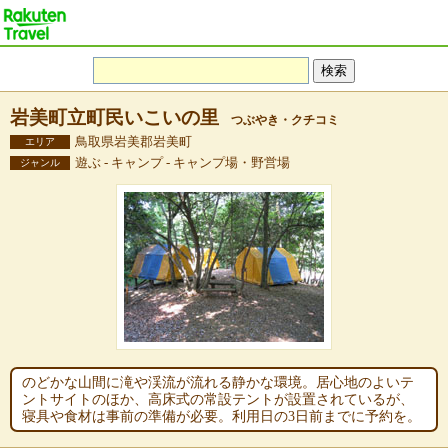
岩美町立町民いこいの里
つぶやき・クチコミ
鳥取県岩美郡岩美町
エリア
遊ぶ - キャンプ - キャンプ場・野営場
ジャンル
のどかな山間に滝や渓流が流れる静かな環境。居心地のよいテ
ントサイトのほか、高床式の常設テントが設置されているが、
寝具や食材は事前の準備が必要。利用日の3日前までに予約を。