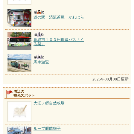
道の駅 清流茶屋 かわはら
鳥取市１００円循環バス「く
る梨」
馬車遊覧
2026年08月08日更新
周辺の
観光スポット
大江ノ郷自然牧場
ループ麒麟獅子