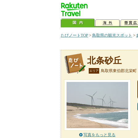
たびノートTOP
>
鳥取県の観光スポット
>
北条砂丘
鳥取県東伯郡北栄町
エリア
写真をもっと見る