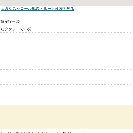
大きなスクロール地図
・ルート検索
を見る
町海岸線一帯
からタクシーで15分
舎