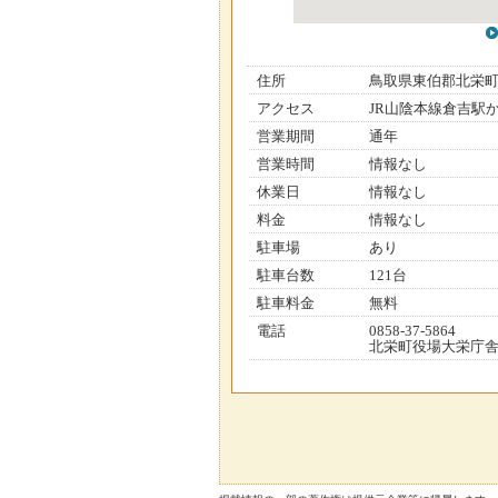
住所
鳥取県東伯郡北栄
アクセス
JR山陰本線倉吉駅
営業期間
通年
営業時間
情報なし
休業日
情報なし
料金
情報なし
駐車場
あり
駐車台数
121台
駐車料金
無料
電話
0858-37-5864
北栄町役場大栄庁