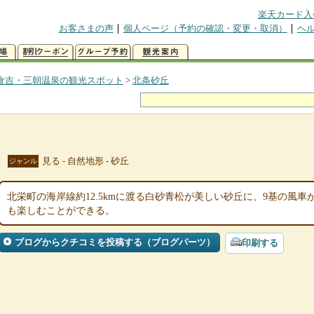
楽天カード入
お客さまの声
個人ページ（予約の確認・変更・取消）
ヘ
倉吉・三朝温泉の観光スポット
>
北条砂丘
見る - 自然地形 - 砂丘
ジャンル
北栄町の海岸線約12.5kmに渡る白砂青松が美しい砂丘に、9基の風
も楽しむことができる。
ブログからクチコミを投稿する（ブログパーツ）
印刷する