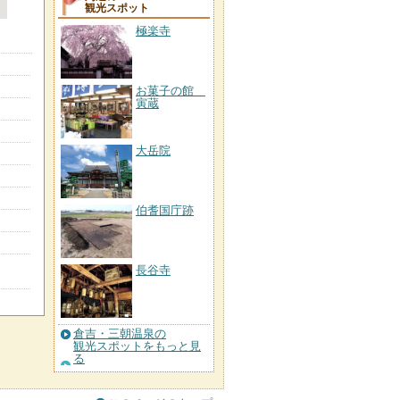
観光スポット
極楽寺
お菓子の館
寅蔵
大岳院
伯耆国庁跡
長谷寺
倉吉・三朝温泉の
観光スポットをもっと見
る