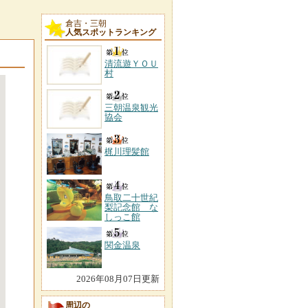
倉吉・三朝
人気スポットランキング
清流遊ＹＯＵ
村
三朝温泉観光
協会
梶川理髪館
鳥取二十世紀
梨記念館 な
しっこ館
関金温泉
2026年08月07日更新
周辺の