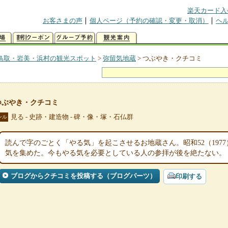
楽天カード入
お客さまの声
個人ページ（予約の確認・変更・取消）
ヘ
鳥取・岩美・浜村の観光スポット
>
弥留気地蔵
>
つぶやき・クチコミ
つぶやき・クチコミ
見る - 史跡・建造物 - 碑・像・塚・石仏群
ンル
読んで字のごとく「やる気」を起こさせるお地蔵さん。昭和52（197
気を集めた。今もやる気を必要としている人の参拝が後を絶たない。
ブログからクチコミを投稿する（ブログパーツ）
印刷する