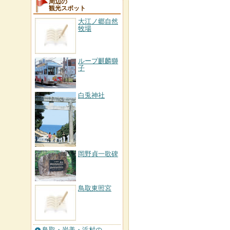
周辺の
観光スポット
大江ノ郷自然
牧場
ループ麒麟獅
子
白兎神社
岡野貞一歌碑
鳥取東照宮
鳥取・岩美・浜村の