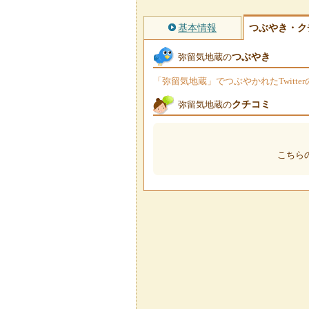
基本情報
つぶやき・ク
つぶやき
弥留気地蔵の
「弥留気地蔵」でつぶやかれたTwitt
クチコミ
弥留気地蔵の
こちら