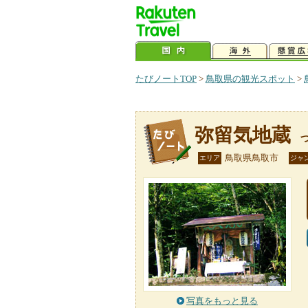
たびノートTOP
>
鳥取県の観光スポット
>
弥留気地蔵
鳥取県鳥取市
エリア
ジャ
写真をもっと見る