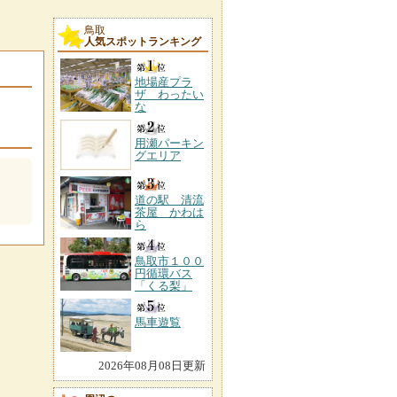
鳥取
人気スポットランキング
地場産プラ
ザ わったい
な
用瀬パーキン
グエリア
道の駅 清流
茶屋 かわは
ら
鳥取市１００
円循環バス
「くる梨」
馬車遊覧
2026年08月08日更新