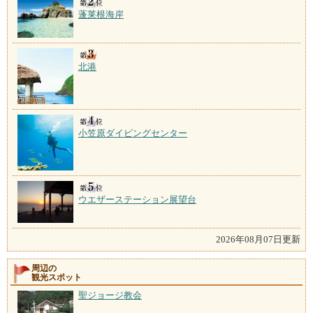
蓬莱根海岸
北港
小笠原ダイビングセンター
ウエザーステーション展望台
2026年08月07日更新
周辺の
観光スポット
聖ジョージ教会