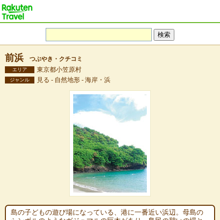
前浜
つぶやき・クチコミ
東京都小笠原村
エリア
見る - 自然地形 - 海岸・浜
ジャンル
島の子どもの遊び場になっている、港に一番近い浜辺。母島の