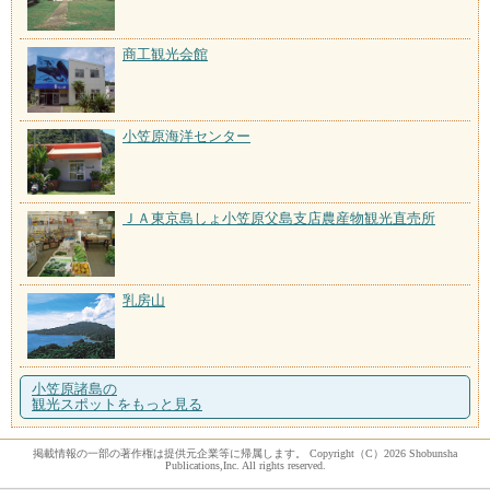
商工観光会館
小笠原海洋センター
ＪＡ東京島しょ小笠原父島支店農産物観光直売所
乳房山
小笠原諸島の
観光スポットをもっと見る
掲載情報の一部の著作権は提供元企業等に帰属します。 Copyright（C）2026 Shobunsha
Publications,Inc. All rights reserved.