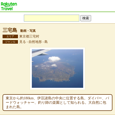
三宅島
動画・写真
東京都三宅村
エリア
見る - 自然地形 - 島
ジャンル
東京から約180km、伊豆諸島の中央に位置する島。ダイバー、バ
ードウォッチャー、釣り師の楽園として知られる。大自然に包
まれた島。