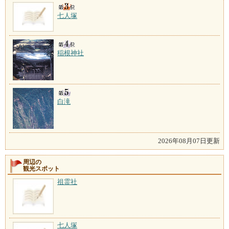
七人塚
稲根神社
白滝
2026年08月07日更新
周辺の
観光スポット
祖霊社
七人塚