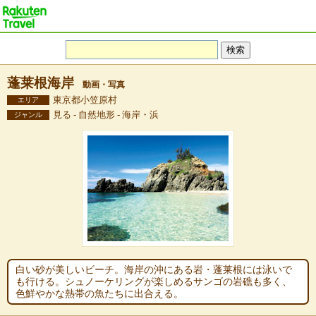
蓬莱根海岸
動画・写真
東京都小笠原村
エリア
見る - 自然地形 - 海岸・浜
ジャンル
白い砂が美しいビーチ。海岸の沖にある岩・蓬莱根には泳いで
も行ける。シュノーケリングが楽しめるサンゴの岩礁も多く、
色鮮やかな熱帯の魚たちに出合える。