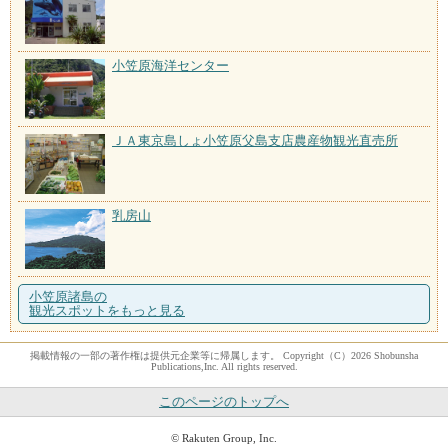
小笠原海洋センター
ＪＡ東京島しょ小笠原父島支店農産物観光直売所
乳房山
小笠原諸島の
観光スポットをもっと見る
掲載情報の一部の著作権は提供元企業等に帰属します。 Copyright（C）2026 Shobunsha
Publications,Inc. All rights reserved.
このページのトップへ
© Rakuten Group, Inc.