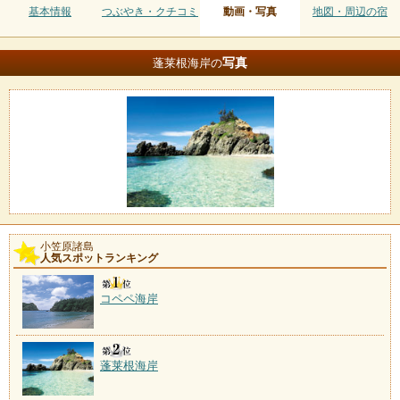
基本情報
つぶやき・クチコミ
動画・写真
地図・周辺の宿
写真
蓬莱根海岸の
小笠原諸島
人気スポットランキング
コペペ海岸
蓬莱根海岸