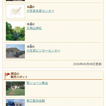
小笠原水産センター
大神山神社
小笠原ビジターセンター
2026年08月08日更新
周辺の
観光スポット
聖ジョージ教会
商工観光会館