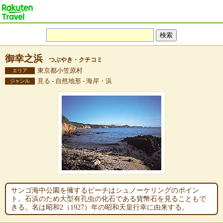
御幸之浜
つぶやき・クチコミ
東京都小笠原村
エリア
見る - 自然地形 - 海岸・浜
ジャンル
サンゴ海中公園を擁するビーチはシュノーケリングのポイン
ト。石浜のため大型有孔虫の化石である貨幣石を見ることもで
きる。名は昭和2（1927）年の昭和天皇行幸に由来する。