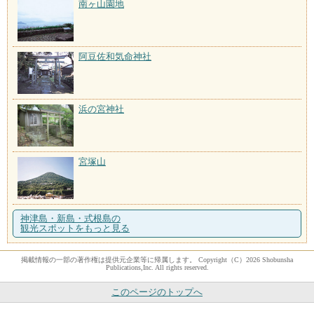
南ヶ山園地
阿豆佐和気命神社
浜の宮神社
宮塚山
神津島・新島・式根島の
観光スポットをもっと見る
掲載情報の一部の著作権は提供元企業等に帰属します。 Copyright（C）2026 Shobunsha
Publications,Inc. All rights reserved.
このページのトップへ