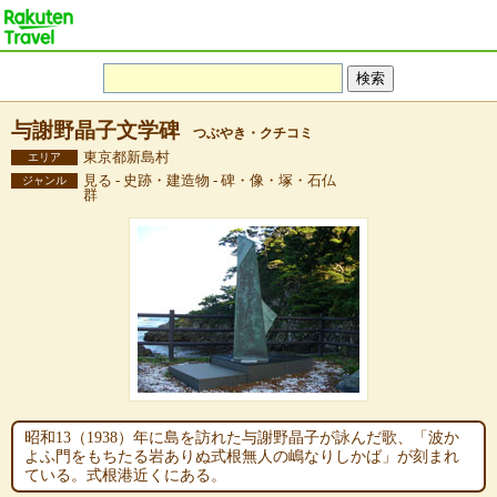
与謝野晶子文学碑
つぶやき・クチコミ
東京都新島村
エリア
見る - 史跡・建造物 - 碑・像・塚・石仏
ジャンル
群
昭和13（1938）年に島を訪れた与謝野晶子が詠んだ歌、「波か
よふ門をもちたる岩ありぬ式根無人の嶋なりしかば」が刻まれ
ている。式根港近くにある。