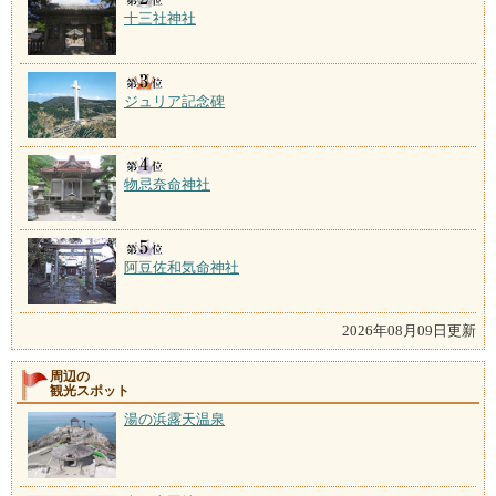
十三社神社
ジュリア記念碑
物忌奈命神社
阿豆佐和気命神社
2026年08月09日更新
周辺の
観光スポット
湯の浜露天温泉