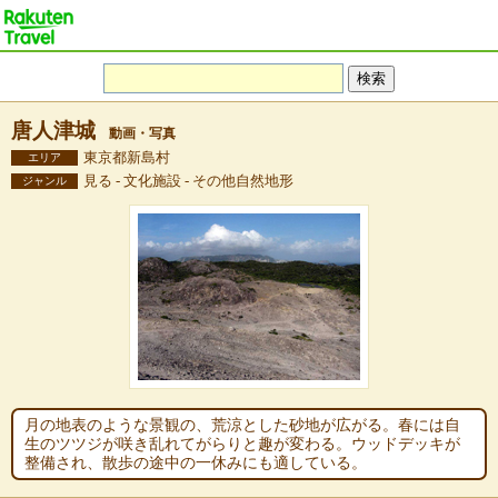
唐人津城
動画・写真
東京都新島村
エリア
見る - 文化施設 - その他自然地形
ジャンル
月の地表のような景観の、荒涼とした砂地が広がる。春には自
生のツツジが咲き乱れてがらりと趣が変わる。ウッドデッキが
整備され、散歩の途中の一休みにも適している。