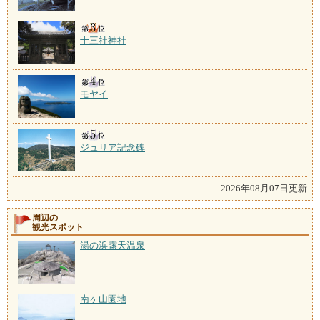
十三社神社
モヤイ
ジュリア記念碑
2026年08月07日更新
周辺の
観光スポット
湯の浜露天温泉
南ヶ山園地