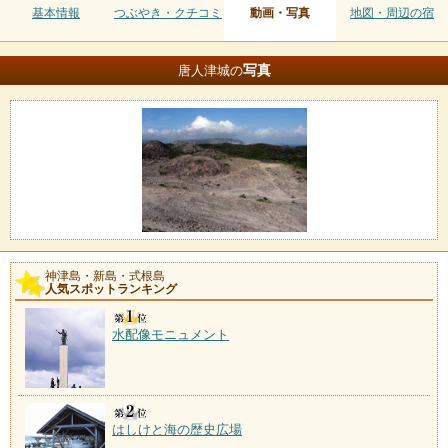
基本情報
つぶやき・クチコミ
動画・写真
地図・周辺の宿
写真
唐人津城の
神津島・新島・式根島
人気スポットランキング
水配像モニュメント
はしけと海の歴史広場