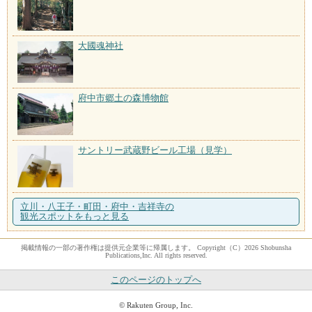
大國魂神社
府中市郷土の森博物館
サントリー武蔵野ビール工場（見学）
立川・八王子・町田・府中・吉祥寺の
観光スポットをもっと見る
掲載情報の一部の著作権は提供元企業等に帰属します。 Copyright（C）2026 Shobunsha
Publications,Inc. All rights reserved.
このページのトップへ
© Rakuten Group, Inc.