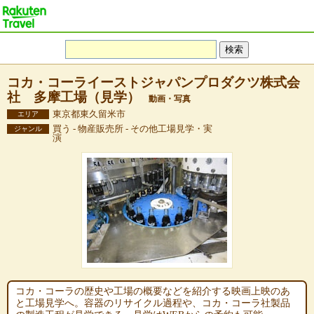
コカ・コーライーストジャパンプロダクツ株式会
社 多摩工場（見学）
動画・写真
東京都東久留米市
エリア
買う - 物産販売所 - その他工場見学・実
ジャンル
演
コカ・コーラの歴史や工場の概要などを紹介する映画上映のあ
と工場見学へ。容器のリサイクル過程や、コカ・コーラ社製品