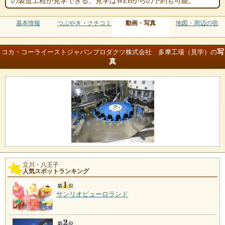
の製造工程が見学できる。見学はWEBからの予約も可能。
基本情報
つぶやき・クチコミ
動画・写真
地図・周辺の宿
写
コカ・コーライーストジャパンプロダクツ株式会社 多摩工場（見学）の
真
立川・八王子
人気スポットランキング
サンリオピューロランド