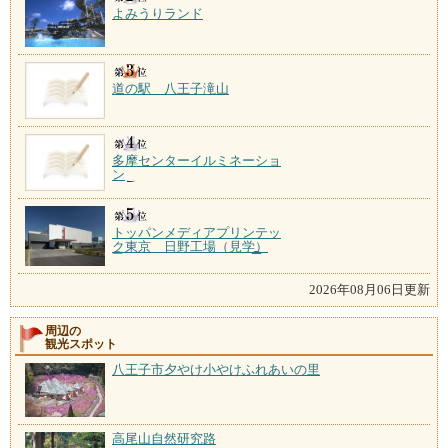
よみうりランド
道の駅 八王子滝山
多摩センターイルミネーショ
ン
トッパンメディアプリンテッ
ク東京 日野工場（見学）
2026年08月06日更新
周辺の
観光スポット
八王子市夕やけ小やけふれあいの里
高尾山自然研究路