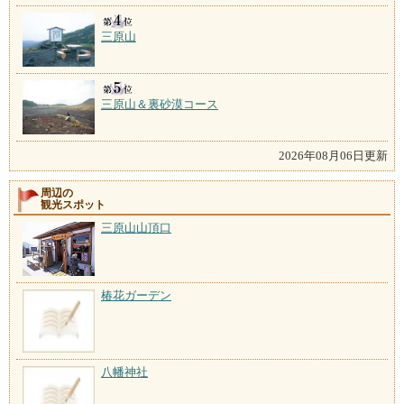
三原山
三原山＆裏砂漠コース
2026年08月06日更新
周辺の
観光スポット
三原山山頂口
椿花ガーデン
八幡神社