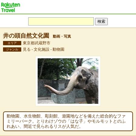
井の頭自然文化園
動画・写真
東京都武蔵野市
エリア
見る - 文化施設 - 動物園
ジャンル
動物園、水生物館、彫刻館、遊園地などを備えた総合的なファ
ミリーパーク。とりわけゾウの「はな子」やモルモットとのふ
れあい、間近で見られるリスが人気だ。