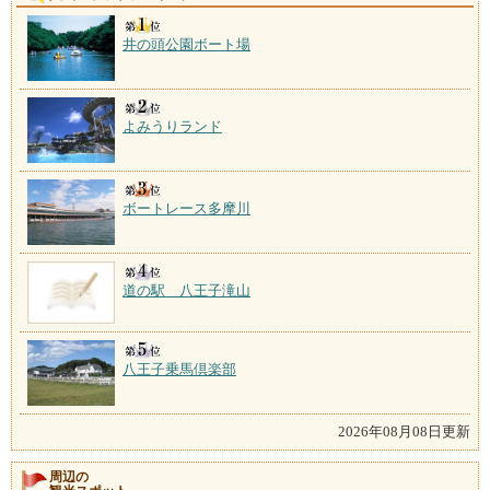
井の頭公園ボート場
よみうりランド
ボートレース多摩川
道の駅 八王子滝山
八王子乗馬倶楽部
2026年08月08日更新
周辺の