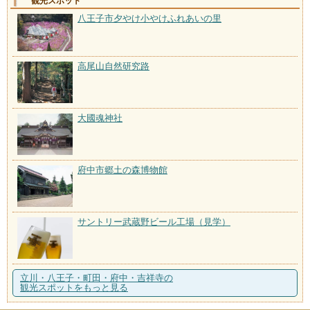
観光スポット
八王子市夕やけ小やけふれあいの里
高尾山自然研究路
大國魂神社
府中市郷土の森博物館
サントリー武蔵野ビール工場（見学）
立川・八王子・町田・府中・吉祥寺の
観光スポットをもっと見る