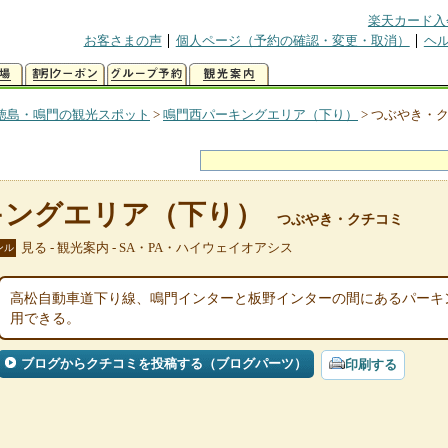
楽天カード入
お客さまの声
個人ページ（予約の確認・変更・取消）
ヘ
徳島・鳴門の観光スポット
>
鳴門西パーキングエリア（下り）
>
つぶやき・
キングエリア（下り）
つぶやき・クチコミ
見る - 観光案内 - SA・PA・ハイウェイオアシス
ンル
高松自動車道下り線、鳴門インターと板野インターの間にあるパーキ
用できる。
ブログからクチコミを投稿する（ブログパーツ）
印刷する