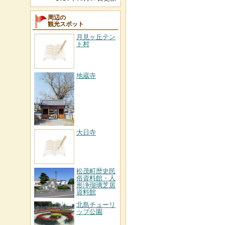
周辺の
観光スポット
月見ヶ丘テン
ト村
地蔵寺
大日寺
松茂町歴史民
俗資料館・人
形浄瑠璃芝居
資料館
北島チューリ
ップ公園