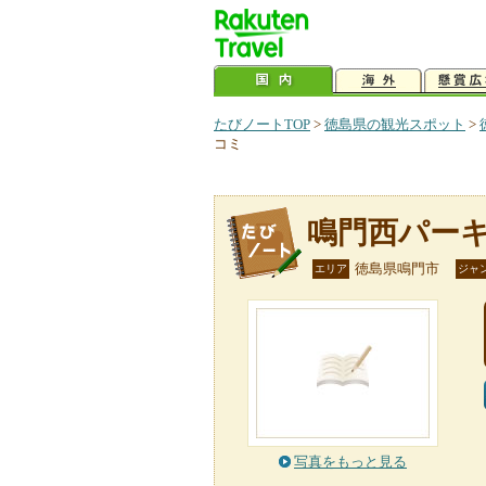
たびノートTOP
>
徳島県の観光スポット
>
コミ
鳴門西パー
徳島県鳴門市
エリア
ジャ
写真をもっと見る