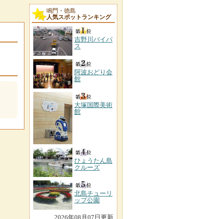
鳴門・徳島
人気スポットランキング
吉野川バイパ
ス
阿波おどり会
館
大塚国際美術
館
ひょうたん島
クルーズ
北島チューリ
ップ公園
2026年08月07日更新