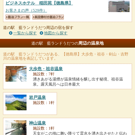
ビジネスホテル 稲田苑
【徳島県】
お客さまの声（529件）
道の駅 藍ランドうだつ周辺の宿を探す
一覧から探す
地図から探す
周辺の温泉地
道の駅 藍ランドうだつの
道の駅 藍ランドうだつ
がある、【徳島県】大歩危・祖谷・剣山・吉野
川の温泉地を表記しています。
大歩危・祖谷温泉
施設数：7軒
湧きあがる湯煙が温泉情緒を醸し出す秘境、祖谷温
泉。露天風呂へは日本最大
岩戸温泉
施設数：1軒
神山温泉
施設数：1軒
天女がこの地に舞い降りて霊水を湧き出させたと伝わ