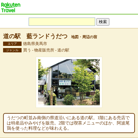
道の駅 藍ランドうだつ
地図・周辺の宿
徳島県美馬市
エリア
買う - 物産販売所 - 道の駅
ジャンル
うだつの町並み南側の県道沿いにある道の駅。1階にある売店で
は特産品やみやげを販売。2階では喫茶メニューのほか、阿波尾
鶏を使った料理などが味わえる。