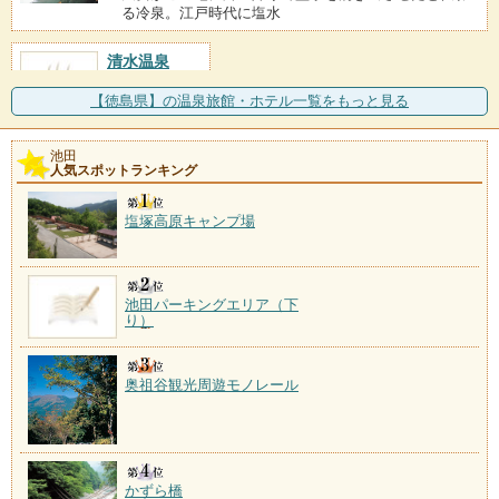
る冷泉。江戸時代に塩水
清水温泉
施設数：1軒
【徳島県】の温泉旅館・ホテル一覧をもっと見る
池田
人気スポットランキング
塩塚高原キャンプ場
池田パーキングエリア（下
り）
奥祖谷観光周遊モノレール
かずら橋