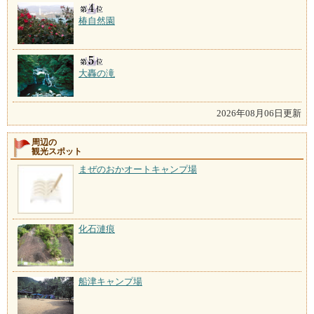
椿自然園
大轟の滝
2026年08月06日更新
周辺の
観光スポット
まぜのおかオートキャンプ場
化石漣痕
船津キャンプ場