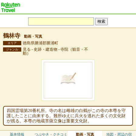
鶴林寺
動画・写真
徳島県勝浦郡勝浦町
エリア
見る - 史跡・建造物 - 寺院（観音・不
ジャンル
動）
四国霊場第20番札所。寺の名は雌雄の白鶴がこの寺の本尊を守
護したことに由来する。難所ゆえに兵火を逃れた多くの文化財
が残る。本尊の地蔵菩薩立像は重要文化財。
基本情報
つぶやき・クチコミ
動画・写真
地図・周辺の宿