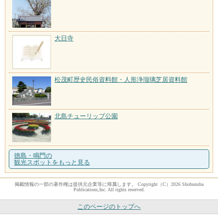
大日寺
松茂町歴史民俗資料館・人形浄瑠璃芝居資料館
北島チューリップ公園
徳島・鳴門の
観光スポットをもっと見る
掲載情報の一部の著作権は提供元企業等に帰属します。 Copyright（C）2026 Shobunsha
Publications,Inc. All rights reserved.
このページのトップへ