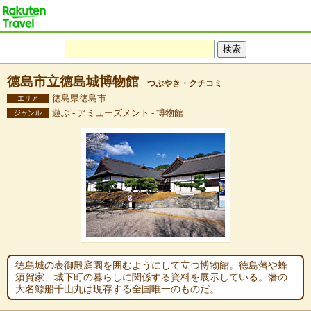
徳島市立徳島城博物館
つぶやき・クチコミ
徳島県徳島市
エリア
遊ぶ - アミューズメント - 博物館
ジャンル
徳島城の表御殿庭園を囲むようにして立つ博物館。徳島藩や蜂
須賀家、城下町の暮らしに関係する資料を展示している。藩の
大名鯨船千山丸は現存する全国唯一のものだ。