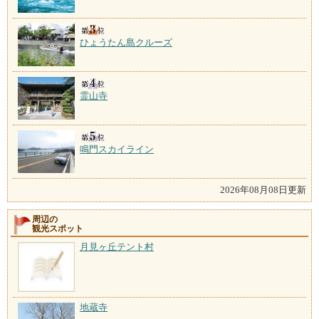
ひょうたん島クルーズ
霊山寺
鳴門スカイライン
2026年08月08日更新
周辺の
観光スポット
月見ヶ丘テント村
地蔵寺