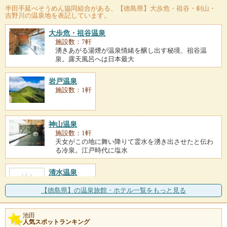
半田手延べそうめん協同組合
がある、【徳島県】大歩危・祖谷・剣山・
吉野川の温泉地を表記しています。
大歩危・祖谷温泉
施設数：7軒
湧きあがる湯煙が温泉情緒を醸し出す秘境、祖谷温
泉。露天風呂へは日本最大
岩戸温泉
施設数：1軒
神山温泉
施設数：1軒
天女がこの地に舞い降りて霊水を湧き出させたと伝わ
る冷泉。江戸時代に塩水
清水温泉
施設数：1軒
【徳島県】の温泉旅館・ホテル一覧をもっと見る
池田
人気スポットランキング