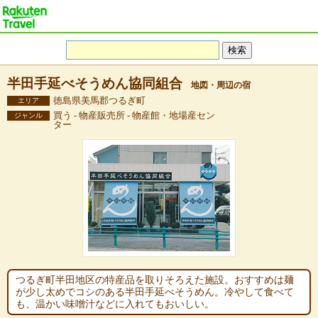
半田手延べそうめん協同組合
地図・周辺の宿
徳島県美馬郡つるぎ町
エリア
買う - 物産販売所 - 物産館・地場産セン
ジャンル
ター
つるぎ町半田地区の特産品を取りそろえた施設。おすすめは麺
が少し太めでコシのある半田手延べそうめん。冷やして食べて
も、温かい味噌汁などに入れてもおいしい。