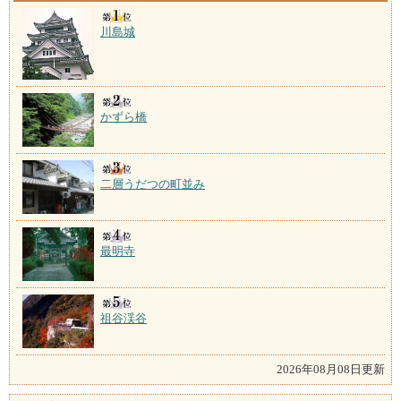
川島城
かずら橋
二層うだつの町並み
最明寺
祖谷渓谷
2026年08月08日更新