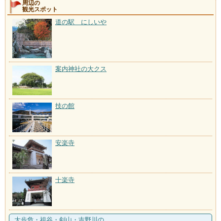
周辺の
観光スポット
道の駅 にしいや
案内神社の大クス
技の館
安楽寺
十楽寺
大歩危・祖谷・剣山・吉野川の