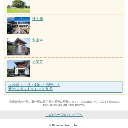
技の館
安楽寺
十楽寺
大歩危・祖谷・剣山・吉野川の
観光スポットをもっと見る
掲載情報の一部の著作権は提供元企業等に帰属します。 Copyright（C）2026 Shobunsha
Publications,Inc. All rights reserved.
このページのトップへ
© Rakuten Group, Inc.