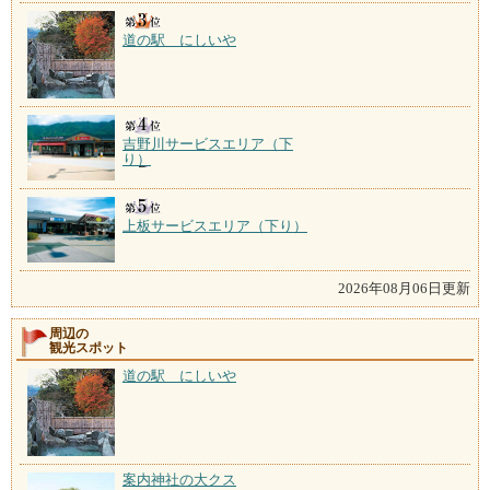
道の駅 にしいや
吉野川サービスエリア（下
り）
上板サービスエリア（下り）
2026年08月06日更新
周辺の
観光スポット
道の駅 にしいや
案内神社の大クス