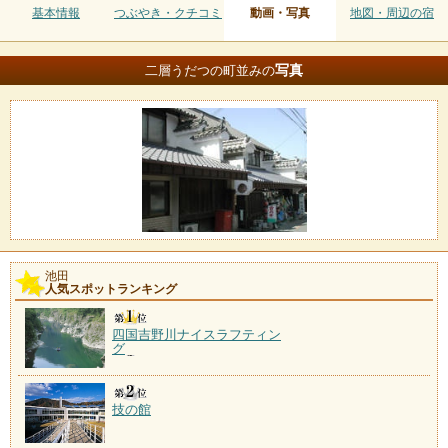
基本情報
つぶやき・クチコミ
動画・写真
地図・周辺の宿
写真
二層うだつの町並みの
池田
人気スポットランキング
四国吉野川ナイスラフティン
グ
技の館