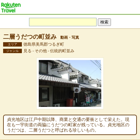
二層うだつの町並み
動画・写真
徳島県美馬郡つるぎ町
エリア
見る - その他 - 伝統的町並み
ジャンル
貞光地区は江戸中期以降、商業と交通の要衝として栄えた。現
在も一宇街道の両脇にうだつの町家が残っている。貞光地区の
うだつは、二層うだつと呼ばれる珍しいもの。