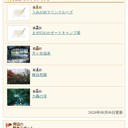
うみがめマリンクルーズ
まぜのおかオートキャンプ場
月ヶ谷温泉
椿自然園
大轟の滝
2026年08月06日更新
周辺の