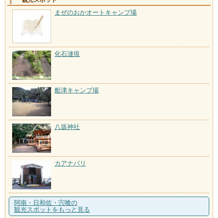
観光スポット
まぜのおかオートキャンプ場
化石漣痕
船津キャンプ場
八坂神社
カアナパリ
阿南・日和佐・宍喰の
観光スポットをもっと見る