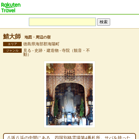
鯖大師
地図・周辺の宿
徳島県海部郡海陽町
エリア
見る - 史跡・建造物 - 寺院（観音・不
ジャンル
動）
八坂八浜の中間にある、四国別格霊場第4番札所。サバを持った