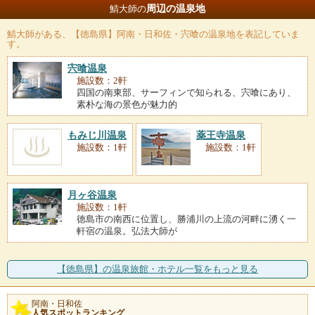
周辺の温泉地
鯖大師の
鯖大師
がある、【徳島県】阿南・日和佐・宍喰の温泉地を表記していま
す。
宍喰温泉
施設数：2軒
四国の南東部、サーフィンで知られる、宍喰にあり、
素朴な海の景色が魅力的
もみじ川温泉
薬王寺温泉
施設数：1軒
施設数：1軒
月ヶ谷温泉
施設数：1軒
徳島市の南西に位置し、勝浦川の上流の河畔に湧く一
軒宿の温泉。弘法大師が
【徳島県】の温泉旅館・ホテル一覧をもっと見る
阿南・日和佐
人気スポットランキング