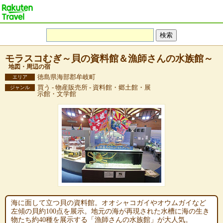
モラスコむぎ～貝の資料館＆漁師さんの水族館～
地図・周辺の宿
徳島県海部郡牟岐町
エリア
買う - 物産販売所 - 資料館・郷土館・展
ジャンル
示館・文学館
海に面して立つ貝の資料館。オオシャコガイやオウムガイなど
左傾の貝約100点を展示。地元の海が再現された水槽に海の生き
物たち約40種を展示する「漁師さんの水族館」が大人気。