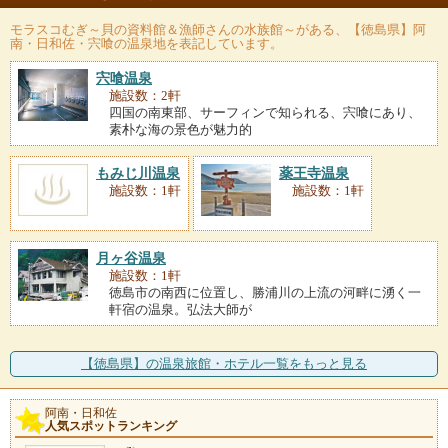
モラスコむぎ～貝の資料館＆漁師さんの水族館～
がある、【徳島県】阿
南・日和佐・宍喰の温泉地を表記しています。
宍喰温泉
施設数：2軒
四国の南東部、サーフィンで知られる、宍喰にあり、
素朴な海の景色が魅力的
もみじ川温泉
薬王寺温泉
施設数：1軒
施設数：1軒
月ヶ谷温泉
施設数：1軒
徳島市の南西に位置し、勝浦川の上流の河畔に湧く一
軒宿の温泉。弘法大師が
【徳島県】の温泉旅館・ホテル一覧をもっと見る
阿南・日和佐
人気スポットランキング