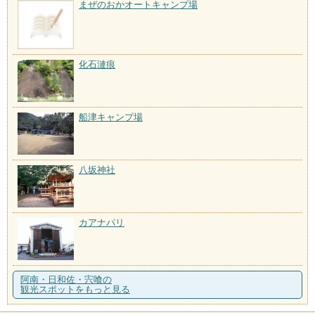
まぜのおかオートキャンプ場
化石漣痕
船津キャンプ場
八坂神社
カアナパリ
阿南・日和佐・宍喰の
観光スポットをもっと見る