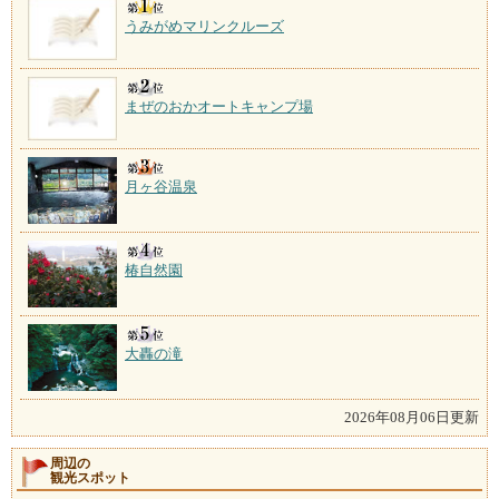
うみがめマリンクルーズ
まぜのおかオートキャンプ場
月ヶ谷温泉
椿自然園
大轟の滝
2026年08月06日更新
周辺の
観光スポット