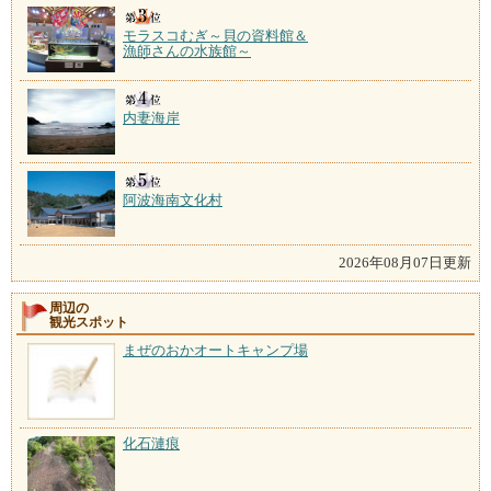
モラスコむぎ～貝の資料館＆
漁師さんの水族館～
内妻海岸
阿波海南文化村
2026年08月07日更新
周辺の
観光スポット
まぜのおかオートキャンプ場
化石漣痕