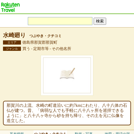
水崎廻り
つぶやき・クチコミ
徳島県那賀郡那賀町
エリア
買う - 定期市等 - その他名所
ジャンル
那賀川の上流、水崎の町道沿いに約7kmにわたり、八十八体の石
仏が建つ。昔、「病弱な人でも手軽に八十八ヶ所を巡拝できる
ように」と八十八ヶ寺から砂を持ち帰り、その土を元に仏像を
造立した。