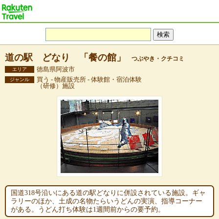
道の駅 どなり 「餐の館」
つぶやき・クチコミ
徳島県阿波市
エリア
買う - 物産販売所 - 体験館・宿泊体験
ジャンル
（研修）施設
国道318号沿いにある道の駅どなりに併設されている施設。ギャ
ラリーのほか、土成の名物たらいうどんの実演、指導コーナー
がある。うどん打ち体験は1週間前からの要予約。