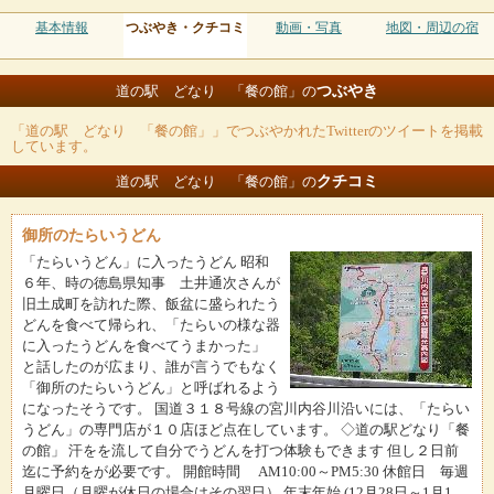
基本情報
つぶやき・クチコミ
動画・写真
地図・周辺の宿
つぶやき
道の駅 どなり 「餐の館」の
「道の駅 どなり 「餐の館」」でつぶやかれたTwitterのツイートを掲載
しています。
クチコミ
道の駅 どなり 「餐の館」の
御所のたらいうどん
「たらいうどん」に入ったうどん 昭和
６年、時の徳島県知事 土井通次さんが
旧土成町を訪れた際、飯盆に盛られたう
どんを食べて帰られ、「たらいの様な器
に入ったうどんを食べてうまかった」
と話したのが広まり、誰が言うでもなく
「御所のたらいうどん」と呼ばれるよう
になったそうです。 国道３１８号線の宮川内谷川沿いには、「たらい
うどん」の専門店が１０店ほど点在しています。 ◇道の駅どなり「餐
の館」 汗をを流して自分でうどんを打つ体験もできます 但し２日前
迄に予約をが必要です。 開館時間 AM10:00～PM5:30 休館日 毎週
月曜日（月曜が休日の場合はその翌日） 年末年始 (12月28日～1月1