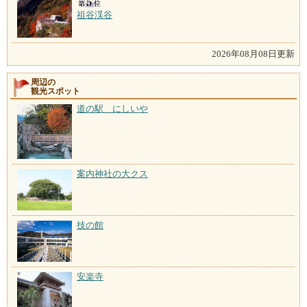
祖谷渓谷
2026年08月08日更新
周辺の
観光スポット
道の駅 にしいや
案内神社の大クス
技の館
安楽寺