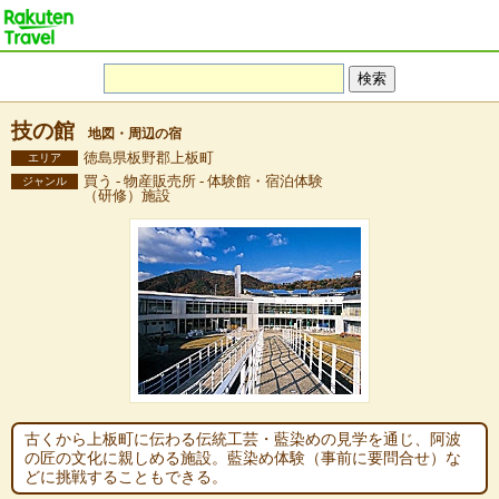
技の館
地図・周辺の宿
徳島県板野郡上板町
エリア
買う - 物産販売所 - 体験館・宿泊体験
ジャンル
（研修）施設
古くから上板町に伝わる伝統工芸・藍染めの見学を通じ、阿波
の匠の文化に親しめる施設。藍染め体験（事前に要問合せ）な
どに挑戦することもできる。