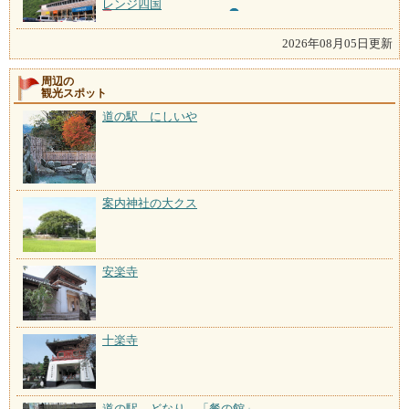
レンジ四国
2026年08月05日更新
周辺の
観光スポット
道の駅 にしいや
案内神社の大クス
安楽寺
十楽寺
道の駅 どなり 「餐の館」