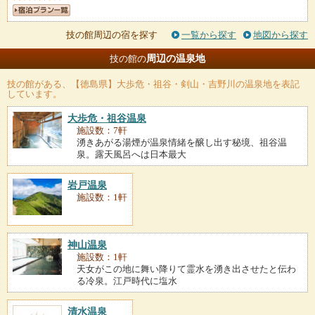
技の館周辺の宿を探す
一覧から探す
地図から探す
周辺の温泉地
技の館の
技の館
がある、【徳島県】大歩危・祖谷・剣山・吉野川の温泉地を表記
しています。
大歩危・祖谷温泉
施設数：7軒
湧きあがる湯煙が温泉情緒を醸し出す秘境、祖谷温
泉。露天風呂へは日本最大
岩戸温泉
施設数：1軒
神山温泉
施設数：1軒
天女がこの地に舞い降りて霊水を湧き出させたと伝わ
る冷泉。江戸時代に塩水
清水温泉