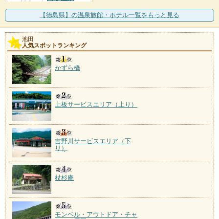
施設数：1軒
【徳島県】の温泉旅館・ホテル一覧をもっと見る
池田
人気スポットランキング
かずら橋
上板サービスエリア（上り）
吉野川サービスエリア（下
り）
杖杉庵
モンベル・アウトドア・チャ