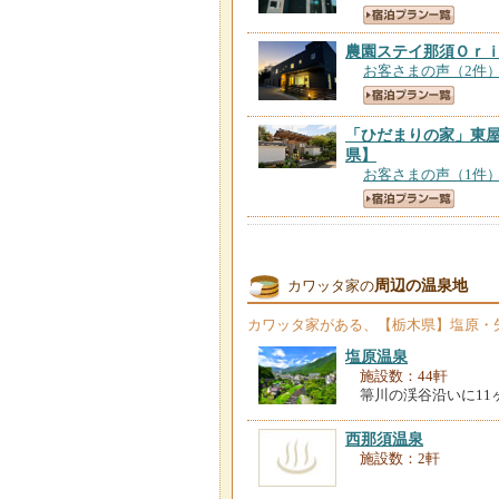
農園ステイ那須Ｏｒ
お客さまの声（2件
「ひだまりの家」東
県】
お客さまの声（1件
Ｃｈｕｓ（チャウス
お客さまの声（17件
周辺の温泉地
カワッタ家の
那須グランピング
【
カワッタ家
がある、【栃木県】塩原・
お客さまの声（61件
塩原温泉
施設数：44軒
那須黒磯温泉 かん
箒川の渓谷沿いに11
お客さまの声（448
西那須温泉
施設数：2軒
ホテル相馬屋
【栃木
お客さまの声（60件