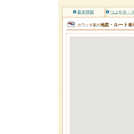
基本情報
つぶやき・
・ルート
地図
表
カワッタ家の