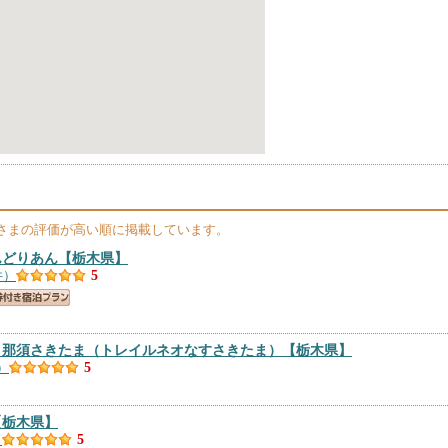
さまの評価が高い順に掲載しています。
んどりあん
【栃木県】
件）
5
 那須さきたま（トレイルネオなすさきたま）
【栃木県】
）
5
【栃木県】
）
5