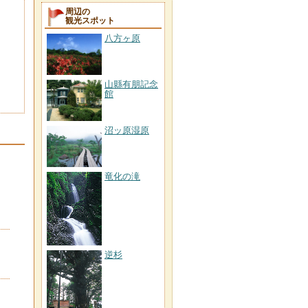
周辺の
観光スポット
八方ヶ原
山縣有朋記念
館
沼ッ原湿原
竜化の滝
逆杉