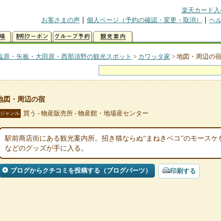
楽天カード入
お客さまの声
個人ページ（予約の確認・変更・取消）
ヘ
塩原・矢板・大田原・西那須野の観光スポット
>
カワッタ家
>
地図・周辺の
地図・周辺の宿
買う - 物産販売所 - 物産館・地場産センター
ジャンル
駅前商店街にある観光案内所。招き猫ならぬ“まねきベコ”のモースケ
などのグッズが手に入る。
ブログからクチコミを投稿する（ブログパーツ）
印刷する