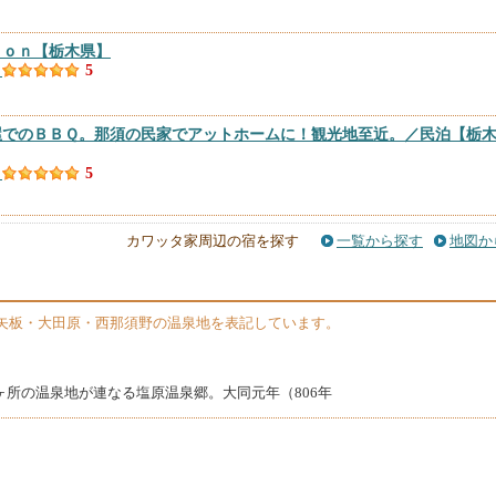
ｉｏｎ
【栃木県】
）
5
屋でのＢＢＱ。那須の民家でアットホームに！観光地至近。／民泊
【栃
）
5
）
【栃木県】
カワッタ家周辺の宿を探す
一覧から探す
地図か
）
4.88
栃木県】
矢板・大田原・西那須野の温泉地を表記しています。
）
4.8
すい苑 覚楽
【栃木県】
ヶ所の温泉地が連なる塩原温泉郷。大同元年（806年
件）
4.75
県】
）
4.36