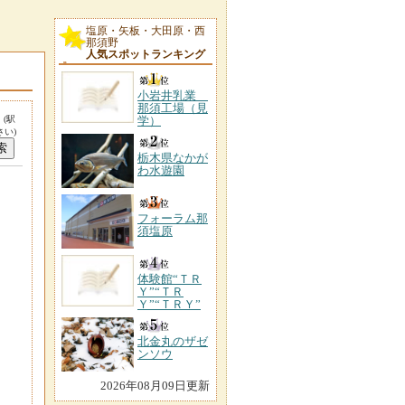
塩原・矢板・大田原・西
那須野
人気スポットランキング
小岩井乳業
那須工場（見
。
(駅
学）
い)
栃木県なかが
わ水遊園
フォーラム那
須塩原
体験館“ＴＲ
Ｙ”“ＴＲ
Ｙ”“ＴＲＹ”
北金丸のザゼ
ンソウ
2026年08月09日更新