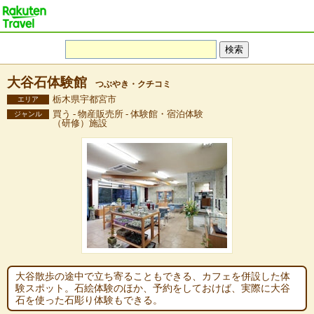
大谷石体験館
つぶやき・クチコミ
栃木県宇都宮市
エリア
買う - 物産販売所 - 体験館・宿泊体験
ジャンル
（研修）施設
大谷散歩の途中で立ち寄ることもできる、カフェを併設した体
験スポット。石絵体験のほか、予約をしておけば、実際に大谷
石を使った石彫り体験もできる。