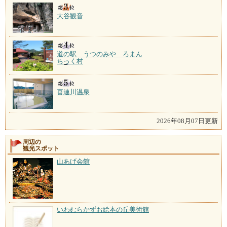
大谷観音
道の駅 うつのみや ろまん
ちっく村
喜連川温泉
2026年08月07日更新
周辺の
観光スポット
山あげ会館
いわむらかずお絵本の丘美術館