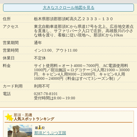
大きなスクロール地図
を見る
住所
栃木県那須郡那須町高久乙２３３３－１３０
アクセス
東北自動車道那須ICから県道17号を北上。広谷地交差点
を直進し、サファリパーク入口で左折。高雄股川の小さ
な橋を渡り、看板に従い現地へ。那須ICから10km
営業期間
通年
営業時間
イン13:00、アウト11:00
休業日
不定休
料金
サイト使用料＝オート4000～7000円、AC電源使用料
1000円／宿泊施設＝ログコテージ6人用21000～30000
円、キャビン4人用9000～23000円、キャビン8人用
16000～24000円（料金はすべて3シーズン制）／
カード利用
利用不可
電話
0287-78-8101
受付時間は8:00～19:00
那須・黒磯
人気スポットランキング
那須どうぶつ王国