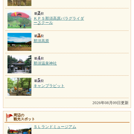
ＫＰＳ那須高原パラグライダ
ースクール
那須高原
那須温泉神社
キャンプラビット
2026年08月09日更新
周辺の
観光スポット
ＳＬランドミュージアム