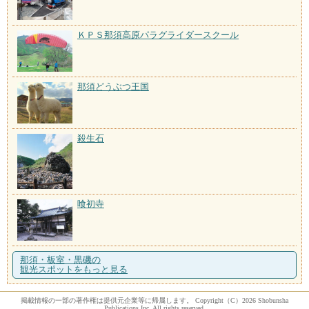
ＫＰＳ那須高原パラグライダースクール
那須どうぶつ王国
殺生石
喰初寺
那須・板室・黒磯の
観光スポットをもっと見る
掲載情報の一部の著作権は提供元企業等に帰属します。 Copyright（C）2026 Shobunsha
Publications,Inc. All rights reserved.