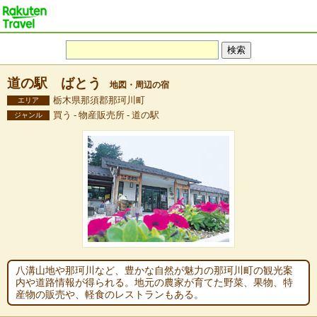
道の駅 ばとう
地図・周辺の宿
栃木県那須郡那珂川町
エリア
買う - 物産販売所 - 道の駅
ジャンル
八溝山地や那珂川など、豊かな自然が魅力の那珂川町の観光案
内や道路情報が得られる。地元の農家が育てた野菜、果物、特
産物の販売や、軽食のレストランもある。