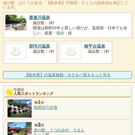
道の駅 ばとう
がある、【栃木県】宇都宮・さくらの温泉地を表記して
います。
喜連川温泉
施設数：2軒
開湯は昭和56年と新しい湯だが、温泉国・日本でも珍
しい、硫黄・塩分・鉄
那珂川温泉
南平台温泉
施設数：1軒
施設数：1軒
【栃木県】の温泉旅館・ホテル一覧をもっと見る
宇都宮
人気スポットランキング
長岡百穴古墳
道の駅 うつのみや ろまん
ちっく村