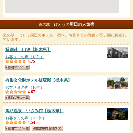
周辺の人気宿
道の駅 ばとうの
道の駅 ばとう
周辺のホテル・宿を、お客さまの評価が高い順に掲載し
ています。
貸別荘 山波
【栃木県】
お客さまの声（18件）
4.75
有形文化財ホテル飯塚邸
【栃木県】
お客さまの声（10件）
4.67
馬頭温泉 いさみ館
【栃木県】
お客さまの声（209件）
4.54