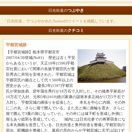
つぶやき
日光街道の
「日光街道」でつぶやかれたTwitterのツイートを掲載しています。
クチコミ
日光街道の
宇都宮城跡
【宇都宮城跡】栃木県宇都宮市
2007/04/30登城(No81) 歴史は古く平安
からあるというが、天正18年(1590)宇都
宮仕置において関東の名族宇都宮氏が豊
臣秀吉に所領を安堵された。宇都宮城は
宇都宮氏の拠点として代々500年以上の
歴史があった。 慶長2年(1597)宇都宮
氏が突如改易、翌年蒲生秀行が18万石で入封した。その後奥平家昌が
10万石で入封、元和5年(1619)徳川家康の謀将本多正純が15万5千石で
入封し、宇都宮城の縄張りを拡張した。 本丸を中心に内堀、その外
に二の丸、さらに堀で囲んでいる。また北と南に曲輪を置き、さらに
堀で囲んで3重の堀になっていた。その外には城下町を形成し外側に
堀もあり総郭を形成していた。 城内には日光社参での将軍宿舎にな
る本丸御殿を造営している。日光街道と奥州街道を整備し宇都宮宿の
宿泊、駅機能を整備した。幕府の意向からか宇都宮城に天守は設けず