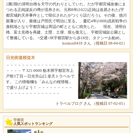
2層2階の清明台櫓を天守の代わりとしていた。だが宇都宮城改修にま
つわる正純謀反の噂が流布され、元和8年(1622)正純は改易された(宇
都宮城釣天井事件として喧伝されたがつくり話だろう)。その後、徳川
親藩が入り、最後は戸田氏で明治に至る。、慶応4年(1868)戊辰戦争の
激戦地となり宇都宮城は周辺の町とともに焼失した。 現在、清明台
櫓、富士見櫓を再建、土塁、土塀、堀も復元し、宇都宮城趾公園とし
て整備している。 <交通>JR宇都宮駅から歩18分。タクシーお勧め。
kenken0418 さん （投稿日 08-04-02）
日光街道桜並木
－－－－－－－－－－－－－－－－－－
－－－－ 〒321-0000 栃木県宇都宮市上
戸祭3丁目～日光市山口 楽天トラベルで
す。 この情報欄を「みんなの桜情報」
で盛り上げよう！ －－－－－－－－－
－－－－－－－－－－－－－－
トラベルブログ さん （投稿日 07-02-05）
宇都宮
人気スポットランキング