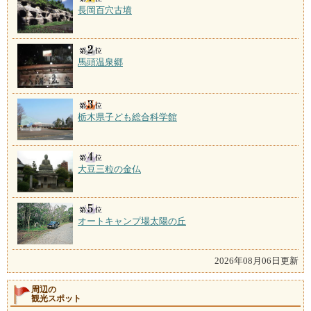
長岡百穴古墳
馬頭温泉郷
栃木県子ども総合科学館
大豆三粒の金仏
オートキャンプ場太陽の丘
2026年08月06日更新
周辺の
観光スポット