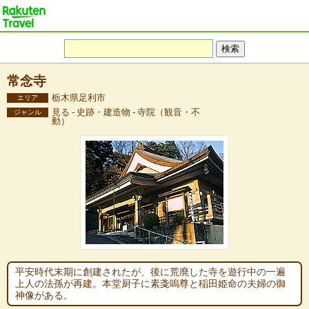
常念寺
栃木県足利市
エリア
見る - 史跡・建造物 - 寺院（観音・不
ジャンル
動）
平安時代末期に創建されたが、後に荒廃した寺を遊行中の一遍
上人の法孫が再建。本堂厨子に素戔嗚尊と稲田姫命の夫婦の御
神像がある。