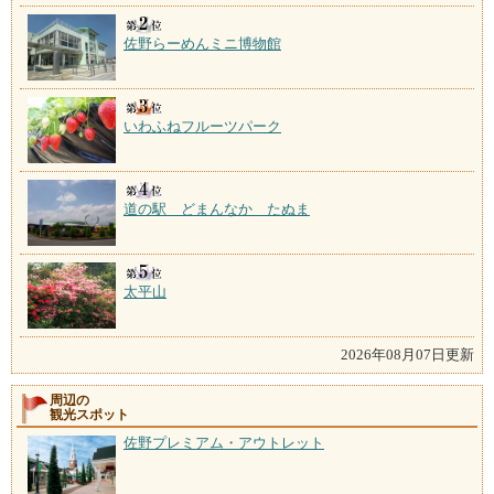
佐野らーめんミニ博物館
いわふねフルーツパーク
道の駅 どまんなか たぬま
太平山
2026年08月07日更新
周辺の
観光スポット
佐野プレミアム・アウトレット