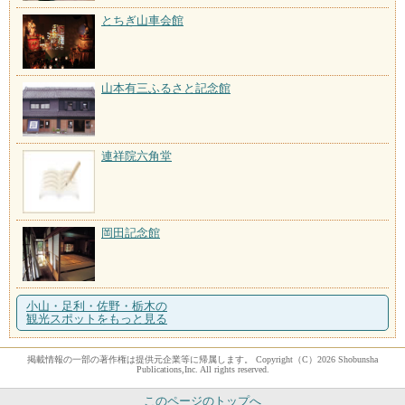
とちぎ山車会館
山本有三ふるさと記念館
連祥院六角堂
岡田記念館
小山・足利・佐野・栃木の
観光スポットをもっと見る
掲載情報の一部の著作権は提供元企業等に帰属します。 Copyright（C）2026 Shobunsha
Publications,Inc. All rights reserved.
このページのトップへ