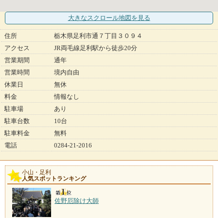
大きなスクロール地図
を見る
住所
栃木県足利市通７丁目３０９４
アクセス
JR両毛線足利駅から徒歩20分
営業期間
通年
営業時間
境内自由
休業日
無休
料金
情報なし
駐車場
あり
駐車台数
10台
駐車料金
無料
電話
0284-21-2016
小山・足利
人気スポットランキング
佐野厄除け大師