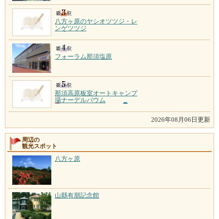
八方ヶ原のヤシオツツジ・レ
ンゲツツジ
フォーラム那須塩原
那須高原板室オートキャンプ
場ナーデルバウム
2026年08月06日更新
周辺の
観光スポット
八方ヶ原
山縣有朋記念館