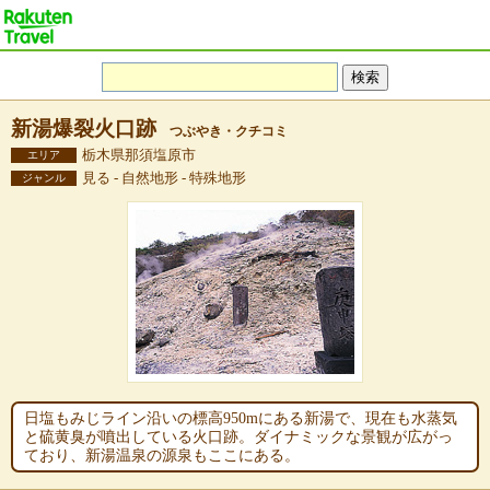
新湯爆裂火口跡
つぶやき・クチコミ
栃木県那須塩原市
エリア
見る - 自然地形 - 特殊地形
ジャンル
日塩もみじライン沿いの標高950mにある新湯で、現在も水蒸気
と硫黄臭が噴出している火口跡。ダイナミックな景観が広がっ
ており、新湯温泉の源泉もここにある。