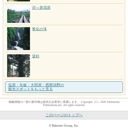
沼ッ原湿原
竜化の滝
逆杉
塩原・矢板・大田原・西那須野の
観光スポットをもっと見る
掲載情報の一部の著作権は提供元企業等に帰属します。 Copyright（C）2026 Shobunsha
Publications,Inc. All rights reserved.
このページのトップへ
© Rakuten Group, Inc.