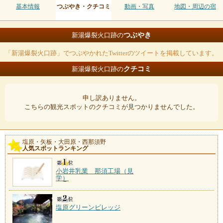
基本情報
つぶやき・クチコミ
動画・写真
地図・周辺の宿
つぶやき
新湯爆裂火口跡の
「新湯爆裂火口跡」でつぶやかれたTwitterのツイートを掲載しています。
クチコミ
新湯爆裂火口跡の
申し訳ありません。
こちらの観光スポットのクチコミが見つかりませんでした。
塩原・矢板・大田原・西那須野
人気スポットランキング
小岩井乳業 那須工場（見
学）
塩原グリーンビレッジ