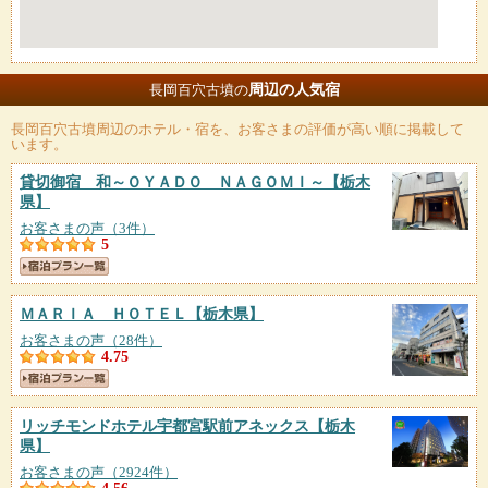
周辺の人気宿
長岡百穴古墳の
長岡百穴古墳
周辺のホテル・宿を、お客さまの評価が高い順に掲載して
います。
貸切御宿 和～ＯＹＡＤＯ ＮＡＧＯＭＩ～
【栃木
県】
お客さまの声（3件）
5
ＭＡＲＩＡ ＨＯＴＥＬ
【栃木県】
お客さまの声（28件）
4.75
リッチモンドホテル宇都宮駅前アネックス
【栃木
県】
お客さまの声（2924件）