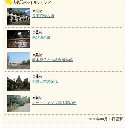
人気スポットランキング
長岡百穴古墳
馬頭温泉郷
栃木県子ども総合科学館
大豆三粒の金仏
オートキャンプ場太陽の丘
2026年08月06日更新