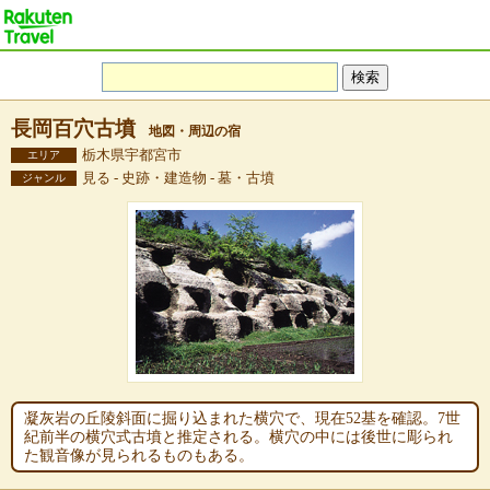
長岡百穴古墳
地図・周辺の宿
栃木県宇都宮市
エリア
見る - 史跡・建造物 - 墓・古墳
ジャンル
凝灰岩の丘陵斜面に掘り込まれた横穴で、現在52基を確認。7世
紀前半の横穴式古墳と推定される。横穴の中には後世に彫られ
た観音像が見られるものもある。