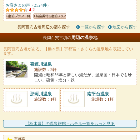
お客さまの声（2524件）
4.2
長岡百穴古墳周辺の宿を探す
一覧から探す
地図から探す
周辺の温泉地
長岡百穴古墳の
長岡百穴古墳
がある、【栃木県】宇都宮・さくらの温泉地を表記してい
ます。
喜連川温泉
施設数：2軒
開湯は昭和56年と新しい湯だが、温泉国・日本でも珍
しい、硫黄・塩分・鉄
那珂川温泉
南平台温泉
施設数：1軒
施設数：1軒
【栃木県】の温泉旅館・ホテル一覧をもっと見る
宇都宮