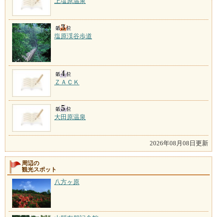
上塩原温泉
塩原渓谷歩道
ＺＡＣＫ
大田原温泉
2026年08月08日更新
周辺の
観光スポット
八方ヶ原