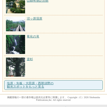
山縣有朋記念館
沼ッ原湿原
竜化の滝
逆杉
塩原・矢板・大田原・西那須野の
観光スポットをもっと見る
掲載情報の一部の著作権は提供元企業等に帰属します。 Copyright（C）2026 Shobunsha
Publications,Inc. All rights reserved.