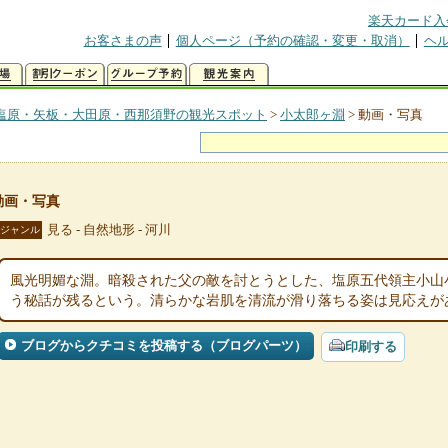
楽天カード入
お客さまの声
個人ページ（予約の確認・変更・取消）
ヘ
塩原・矢板・大田原・西那須野の観光スポット
>
小太郎ヶ淵
>
動画・写真
動画・写真
見る - 自然地形 - 河川
ジャンル
風光明媚な淵。暗殺された父の敵を討とうとした、塩原五代領主小山
う秘話が残るという。清らかな岩肌を清流が滑り落ちる姿は見応えが
ブログからクチコミを投稿する（ブログパーツ）
印刷する