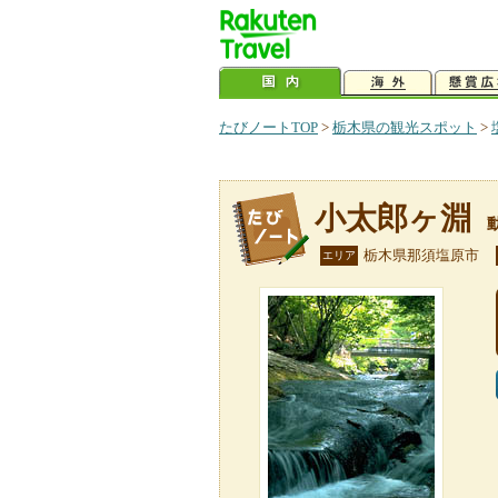
たびノートTOP
>
栃木県の観光スポット
>
小太郎ヶ淵
栃木県那須塩原市
エリア