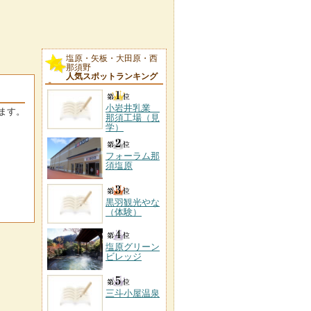
塩原・矢板・大田原・西
那須野
人気スポットランキング
小岩井乳業
ます。
那須工場（見
学）
フォーラム那
須塩原
黒羽観光やな
（体験）
塩原グリーン
ビレッジ
三斗小屋温泉