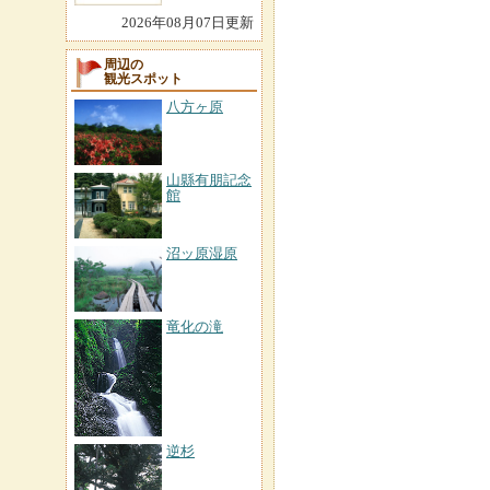
2026年08月07日更新
周辺の
観光スポット
八方ヶ原
山縣有朋記念
館
沼ッ原湿原
竜化の滝
逆杉