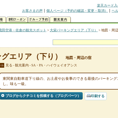
楽天カード入
お客さまの声
個人ページ（予約の確認・変更・取消）
ヘ
成田空港・佐倉の観光スポット
>
大栄パーキングエリア（下り）
>
地図・周
ングエリア（下り）
地図・周辺の宿
見る - 観光案内 - SA・PA・ハイウェイオアシス
ンル
東関東自動車道下り線の、お土産やお食事のできる最後のパーキング
し。味も一級。
ブログからクチコミを投稿する（ブログパーツ）
印刷する