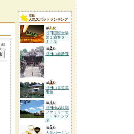
成田
人気スポットランキング
成田国際空港
第１旅客ター
ミナル
。
(駅
い)
成田山新勝寺
成田山書道美
術館
成田ゆめ牧場
ファミリーオ
ートキャンプ
場
大栄パーキン