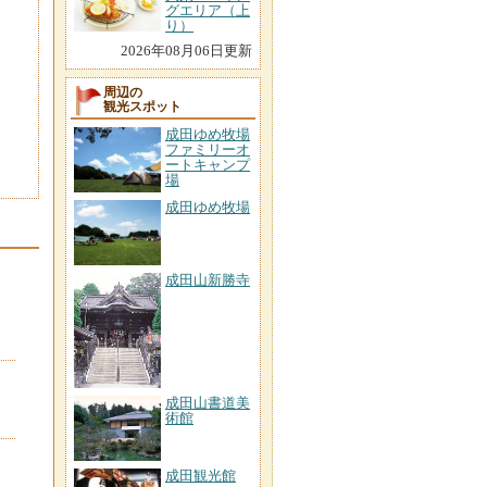
グエリア（上
り）
2026年08月06日更新
周辺の
観光スポット
成田ゆめ牧場
ファミリーオ
ートキャンプ
場
成田ゆめ牧場
成田山新勝寺
成田山書道美
術館
成田観光館