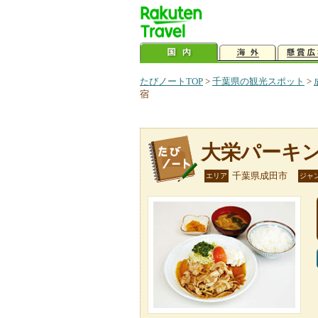
たびノートTOP
>
千葉県の観光スポット
>
宿
大栄パーキ
千葉県成田市
エリア
ジャ