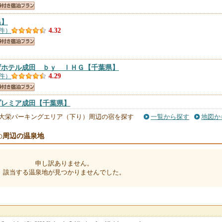
県】
0件）
4.32
ザホテル成田 ｂｙ ＩＨＧ
【千葉県】
1件）
4.29
プレミア成田
【千葉県】
6件）
4.28
大栄パーキングエリア（下り）周辺の宿を探す
一覧から探す
地図か
周辺の温泉地
の
ポート
【千葉県】
5件）
4.24
申し訳ありません。
該当する温泉地が見つかりませんでした。
本館
【千葉県】
件）
4.24
新館
【千葉県】
件）
4.17