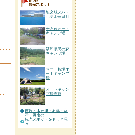
周辺の
観光スポット
龍宮城スパ・
ホテル三日月
千石台オート
キャンプ場
清和県民の森
キャンプ場
マザー牧場オ
ートキャンプ
場
オートキャン
プ場志駒
市原・木更津・君津・富
津・鋸南の
観光スポットをもっと見
る