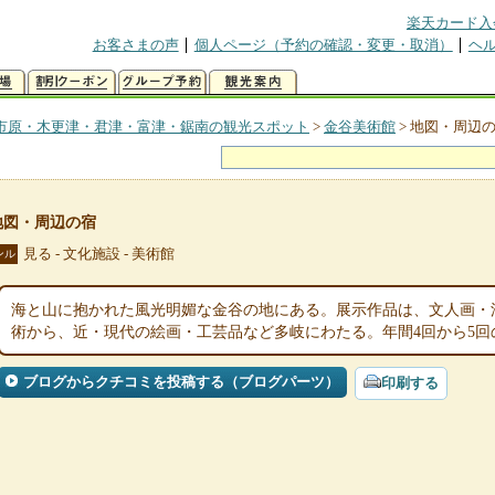
楽天カード入
お客さまの声
個人ページ（予約の確認・変更・取消）
ヘ
市原・木更津・君津・富津・鋸南の観光スポット
>
金谷美術館
>
地図・周辺
地図・周辺の宿
見る - 文化施設 - 美術館
ンル
海と山に抱かれた風光明媚な金谷の地にある。展示作品は、文人画・
術から、近・現代の絵画・工芸品など多岐にわたる。年間4回から5回
ブログからクチコミを投稿する（ブログパーツ）
印刷する