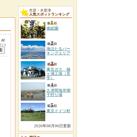
市原・木更津
人気スポットランキング
南総園
。
(駅
い)
海ほたるパー
キングエリア
東京ガス 袖
ヶ浦工場（見
学）
久津間海岸潮
干狩り場
東京ドイツ村
2026年08月06日更新