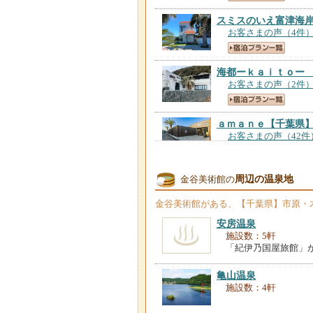
スミスのいえ富津海
お客さまの声（4件
海都ーｋａｉｔｏー
お客さまの声（2件
ａｍａｎｅ
【千葉県
お客さまの声（42件
今井旅館
【千葉県】
周辺の温泉地
金谷美術館の
お客さまの声（25件
金谷美術館
がある、【千葉県】市原・
安房温泉
ＢＡＹＳＩＤＥ Ｋ
施設数：5軒
お客さまの声（206
「紀伊乃国屋旅館」
鋸南 ＢＡＳＥ Ｒ
亀山温泉
お客さまの声（39件
施設数：4軒