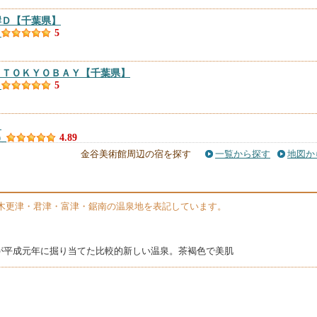
岸Ｄ
【千葉県】
）
5
 ＴＯＫＹＯＢＡＹ
【千葉県】
）
5
】
）
4.89
金谷美術館周辺の宿を探す
一覧から探す
地図か
）
4.78
木更津・君津・富津・鋸南の温泉地を表記しています。
ＡＮＡＹＡ（ベイサイド金谷）
【千葉県】
件）
4.71
が平成元年に掘り当てた比較的新しい温泉。茶褐色で美肌
ＥＳＯＲＴ
【千葉県】
）
4.71