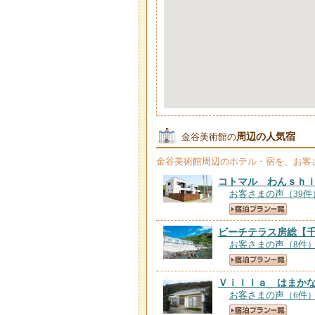
周辺の人気宿
金谷美術館の
金谷美術館
周辺のホテル・宿を、お客
コトマル わんｓｈ
お客さまの声（39件
ビーチテラス房総
【
お客さまの声（8件
Ｖｉｌｌａ はまか
お客さまの声（6件