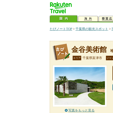
たびノートTOP
>
千葉県の観光スポット
>
金谷美術館
千葉県富津市
エリア
ジャ
写真をもっと見る