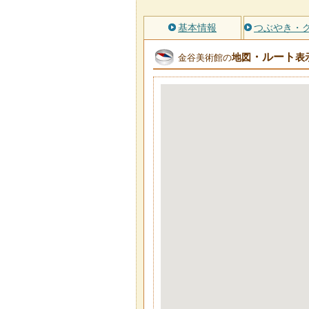
基本情報
つぶやき・
・ルート
地図
表
金谷美術館の