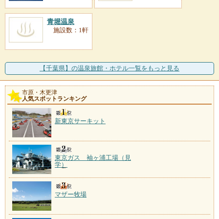
青堀温泉
施設数：1軒
【千葉県】の温泉旅館・ホテル一覧をもっと見る
市原・木更津
人気スポットランキング
新東京サーキット
東京ガス 袖ヶ浦工場（見
学）
マザー牧場