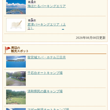
海ほたるパーキングエリア
君津パーキングエリア（上
り）
2026年08月08日更新
周辺の
観光スポット
龍宮城スパ・ホテル三日月
千石台オートキャンプ場
清和県民の森キャンプ場
マザー牧場オートキャンプ場