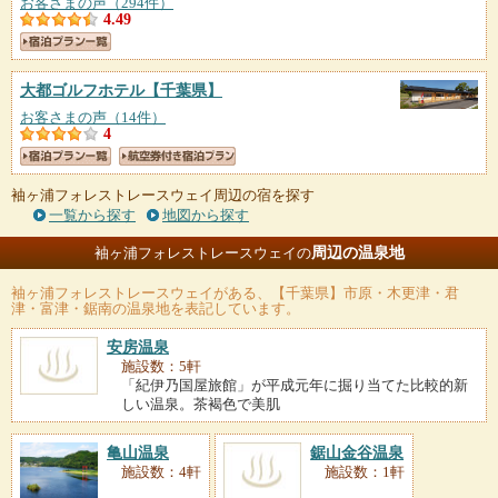
お客さまの声（294件）
4.49
大都ゴルフホテル
【千葉県】
お客さまの声（14件）
4
袖ヶ浦フォレストレースウェイ周辺の宿を探す
一覧から探す
地図から探す
周辺の温泉地
袖ヶ浦フォレストレースウェイの
袖ヶ浦フォレストレースウェイ
がある、【千葉県】市原・木更津・君
津・富津・鋸南の温泉地を表記しています。
安房温泉
施設数：5軒
「紀伊乃国屋旅館」が平成元年に掘り当てた比較的新
しい温泉。茶褐色で美肌
亀山温泉
鋸山金谷温泉
施設数：4軒
施設数：1軒