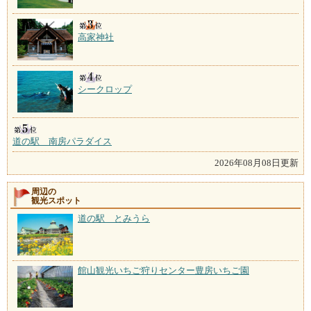
高家神社
シークロップ
道の駅 南房パラダイス
2026年08月08日更新
周辺の
観光スポット
道の駅 とみうら
館山観光いちご狩りセンター豊房いちご園