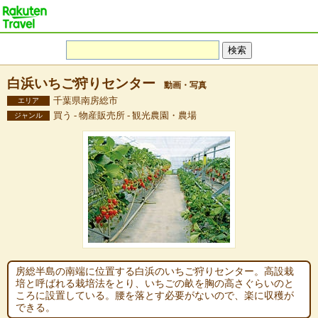
白浜いちご狩りセンター
動画・写真
千葉県南房総市
エリア
買う - 物産販売所 - 観光農園・農場
ジャンル
房総半島の南端に位置する白浜のいちご狩りセンター。高設栽
培と呼ばれる栽培法をとり、いちごの畝を胸の高さぐらいのと
ころに設置している。腰を落とす必要がないので、楽に収穫が
できる。