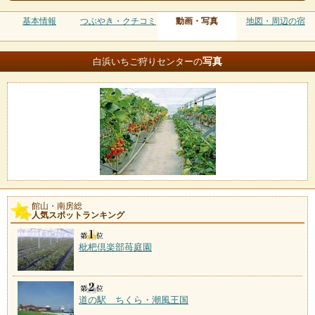
基本情報
つぶやき・クチコミ
動画・写真
地図・周辺の宿
写真
白浜いちご狩りセンターの
館山・南房総
人気スポットランキング
枇杷倶楽部苺庭園
道の駅 ちくら・潮風王国