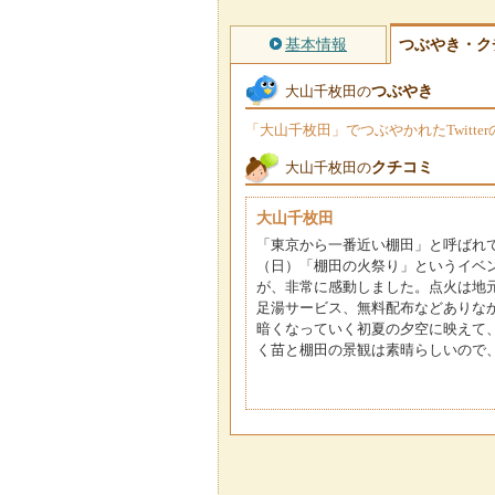
基本情報
つぶやき・ク
つぶやき
大山千枚田の
「大山千枚田」でつぶやかれたTwitt
クチコミ
大山千枚田の
大山千枚田
「東京から一番近い棚田」と呼ばれて
（日）「棚田の火祭り」というイベ
が、非常に感動しました。点火は地
足湯サービス、無料配布などありなかな
暗くなっていく初夏の夕空に映えて
く苗と棚田の景観は素晴らしいので