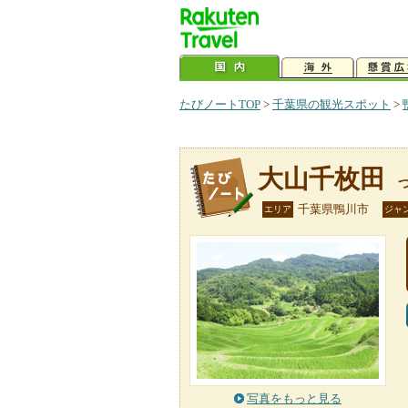
たびノートTOP
>
千葉県の観光スポット
>
大山千枚田
千葉県鴨川市
エリア
ジャ
写真をもっと見る