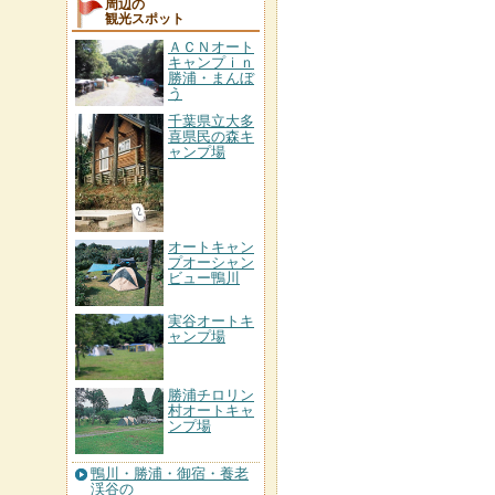
周辺の
観光スポット
ＡＣＮオート
キャンプｉｎ
勝浦・まんぼ
う
千葉県立大多
喜県民の森キ
ャンプ場
オートキャン
プオーシャン
ビュー鴨川
実谷オートキ
ャンプ場
勝浦チロリン
村オートキャ
ンプ場
鴨川・勝浦・御宿・養老
渓谷の