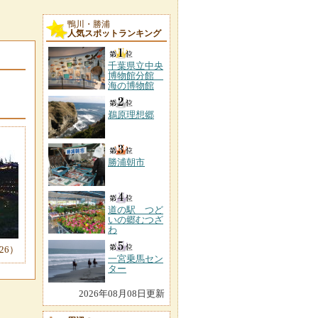
鴨川・勝浦
人気スポットランキング
千葉県立中央
博物館分館
海の博物館
鵜原理想郷
勝浦朝市
道の駅 つど
いの郷むつざ
わ
-26）
一宮乗馬セン
ター
2026年08月08日更新