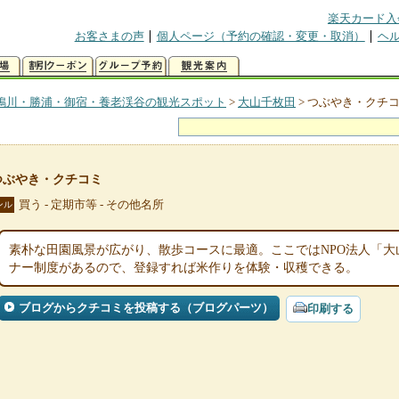
楽天カード入
お客さまの声
個人ページ（予約の確認・変更・取消）
ヘ
鴨川・勝浦・御宿・養老渓谷の観光スポット
>
大山千枚田
>
つぶやき・クチ
つぶやき・クチコミ
買う - 定期市等 - その他名所
ンル
素朴な田園風景が広がり、散歩コースに最適。ここではNPO法人「
ナー制度があるので、登録すれば米作りを体験・収穫できる。
ブログからクチコミを投稿する（ブログパーツ）
印刷する