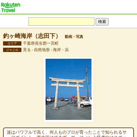
釣ヶ崎海岸（志田下）
動画・写真
千葉県長生郡一宮町
エリア
見る - 自然地形 - 海岸・浜
ジャンル
波はパワフルで高く、何人ものプロが育ったことで知られるサ