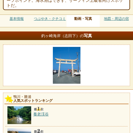
ーフポイント。海水浴はできず、サーフィン上級者向けスポッ
トだ。
基本情報
つぶやき・クチコミ
動画・写真
地図・周辺の宿
写真
釣ヶ崎海岸（志田下）の
鴨川・勝浦
人気スポットランキング
養老渓谷