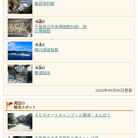
鵜原理想郷
千葉県立中央博物館分館 海
の博物館
鯛の浦遊覧船
勝浦朝市
2026年08月06日更新
周辺の
観光スポット
ＡＣＮオートキャンプｉｎ勝浦・まんぼう