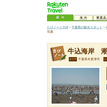
たびノートTOP
>
千葉県の観光スポット
>
写真
牛込海岸 
千葉県木更津市
エリア
ジ