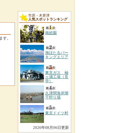
市原・木更津
人気スポットランキング
南総園
ます。
海ほたるパー
キングエリア
東京ガス 袖
ヶ浦工場（見
学）
久津間海岸潮
干狩り場
東京ドイツ村
2026年08月06日更新