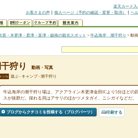
楽天カード入
お客さまの声
個人ページ（予約の確認・変更・取消）
ヘ
市原・木更津・君津・富津・鋸南の観光スポット
>
牛込海岸 潮干狩り
>
動
潮干狩り
動画・写真
遊ぶ - キャンプ - 潮干狩り
ャンル
牛込海岸の潮干狩り場は、アクアライン木更津金田ICより5分ほどの
スが抜群だ。採れる貝はアサリのほかツメタガイ、ニシガイなどだ。
ブログからクチコミを投稿する（ブログパーツ）
印刷する