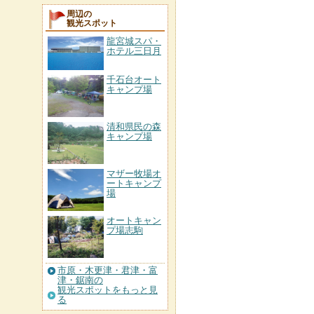
周辺の
観光スポット
龍宮城スパ・
ホテル三日月
千石台オート
キャンプ場
清和県民の森
キャンプ場
マザー牧場オ
ートキャンプ
場
オートキャン
プ場志駒
市原・木更津・君津・富
津・鋸南の
観光スポットをもっと見
る