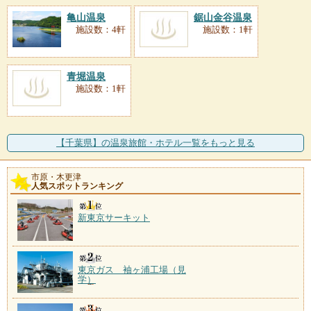
亀山温泉
鋸山金谷温泉
施設数：4軒
施設数：1軒
青堀温泉
施設数：1軒
【千葉県】の温泉旅館・ホテル一覧をもっと見る
市原・木更津
人気スポットランキング
新東京サーキット
東京ガス 袖ヶ浦工場（見
学）