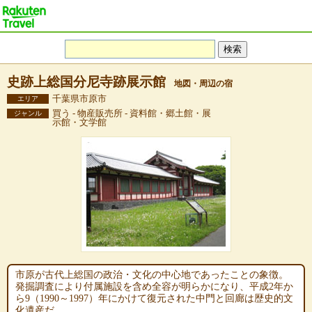
史跡上総国分尼寺跡展示館
地図・周辺の宿
千葉県市原市
エリア
買う - 物産販売所 - 資料館・郷土館・展
ジャンル
示館・文学館
市原が古代上総国の政治・文化の中心地であったことの象徴。
発掘調査により付属施設を含め全容が明らかになり、平成2年か
ら9（1990～1997）年にかけて復元された中門と回廊は歴史的文
化遺産だ。