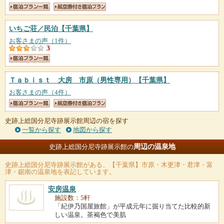
いちご荘／民泊
【千葉県】
お客さまの声（1件）
3
Ｔａｂｉｓｔ 大房 市原（男性専用）
【千葉県】
お客さまの声（4件）
史跡上総国分尼寺跡展示館周辺の宿を探す
一覧から探す
地図から探す
周辺の温泉地
史跡上総国分尼寺跡展示館の
史跡上総国分尼寺跡展示館
がある、【千葉県】市原・木更津・君津・富
津・鋸南の温泉地を表記しています。
安房温泉
施設数：5軒
「紀伊乃国屋旅館」が平成元年に掘り当てた比較的新
しい温泉。茶褐色で美肌