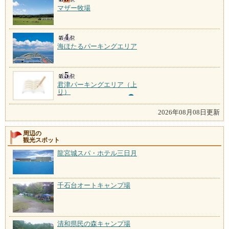
マザー牧場
海ほたるパーキングエリア
君津パーキングエリア（上
り）
2026年08月08日更新
周辺の
観光スポット
龍宮城スパ・ホテル三日月
千石台オートキャンプ場
清和県民の森キャンプ場