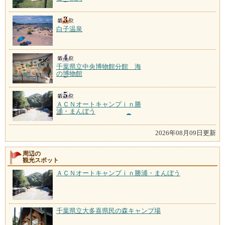
白子温泉
千葉県立中央博物館分館 海
の博物館
ＡＣＮオートキャンプｉｎ勝
浦・まんぼう
2026年08月09日更新
周辺の
観光スポット
ＡＣＮオートキャンプｉｎ勝浦・まんぼう
千葉県立大多喜県民の森キャンプ場