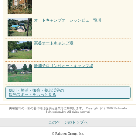
オートキャンプオーシャンビュー鴨川
実谷オートキャンプ場
勝浦チロリン村オートキャンプ場
鴨川・勝浦・御宿・養老渓谷の
観光スポットをもっと見る
掲載情報の一部の著作権は提供元企業等に帰属します。 Copyright（C）2026 Shobunsha
Publications,Inc. All rights reserved.
このページのトップへ
© Rakuten Group, Inc.