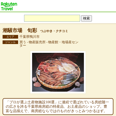
潮騒市場 旬彩
つぶやき・クチコミ
千葉県鴨川市
エリア
買う - 物産販売所 - 物産館・地場産セン
ジャンル
ター
「プロが選ぶ土産物施設100選」に連続で選ばれている房総随一
の広さを誇る千葉県南房総の特産品、お土産品のショップ。豊
富な品揃えで、南房総ならではのものがきっとみつかるはず。