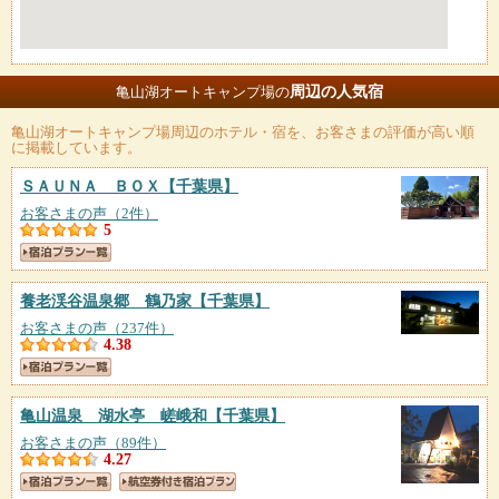
周辺の人気宿
亀山湖オートキャンプ場の
亀山湖オートキャンプ場
周辺のホテル・宿を、お客さまの評価が高い順
に掲載しています。
ＳＡＵＮＡ ＢＯＸ
【千葉県】
お客さまの声（2件）
5
養老渓谷温泉郷 鶴乃家
【千葉県】
お客さまの声（237件）
4.38
亀山温泉 湖水亭 嵯峨和
【千葉県】
お客さまの声（89件）
4.27