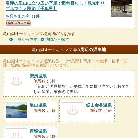
君津の里山に立つ広い平屋で田舎暮らし・観光釣り
ゴルフも／民泊
【千葉県】
お客さまの声（1件）
亀山湖オートキャンプ場周辺の宿を探す
一覧から探す
地図から探す
周辺の温泉地
亀山湖オートキャンプ場の
亀山湖オートキャンプ場
がある、【千葉県】市原・木更津・君津・富
津・鋸南の温泉地を表記しています。
安房温泉
施設数：5軒
「紀伊乃国屋旅館」が平成元年に掘り当てた比較的新
しい温泉。茶褐色で美肌
亀山温泉
鋸山金谷温泉
施設数：4軒
施設数：1軒
青堀温泉
施設数：1軒