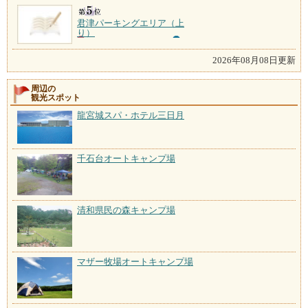
君津パーキングエリア（上
り）
2026年08月08日更新
周辺の
観光スポット
龍宮城スパ・ホテル三日月
千石台オートキャンプ場
清和県民の森キャンプ場
マザー牧場オートキャンプ場