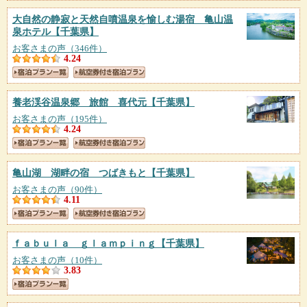
大自然の静寂と天然自噴温泉を愉しむ湯宿 亀山温
泉ホテル
【千葉県】
お客さまの声（346件）
4.24
養老渓谷温泉郷 旅館 喜代元
【千葉県】
お客さまの声（195件）
4.24
亀山湖 湖畔の宿 つばきもと
【千葉県】
お客さまの声（90件）
4.11
ｆａｂｕｌａ ｇｌａｍｐｉｎｇ
【千葉県】
お客さまの声（10件）
3.83