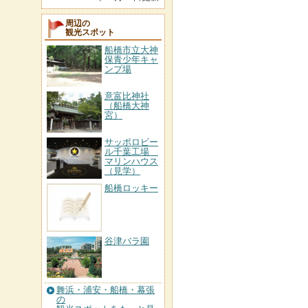
周辺の
観光スポット
船橋市立大神
保青少年キャ
ンプ場
意富比神社
（船橋大神
宮）
サッポロビー
ル千葉工場
マリンハウス
（見学）
船橋ロッキー
谷津バラ園
舞浜・浦安・船橋・幕張
の