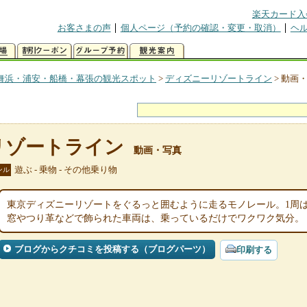
楽天カード入
お客さまの声
個人ページ（予約の確認・変更・取消）
ヘ
舞浜・浦安・船橋・幕張の観光スポット
>
ディズニーリゾートライン
>
動画
リゾートライン
動画・写真
遊ぶ - 乗物 - その他乗り物
ンル
東京ディズニーリゾートをぐるっと囲むように走るモノレール。1周は
窓やつり革などで飾られた車両は、乗っているだけでワクワク気分。
ブログからクチコミを投稿する（ブログパーツ）
印刷する