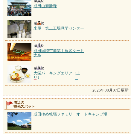
成田山新勝寺
米屋 第二工場見学センター
成田国際空港第１旅客ターミ
ナル
大栄パーキングエリア（上
り）
2026年08月07日更新
周辺の
観光スポット
成田ゆめ牧場ファミリーオートキャンプ場