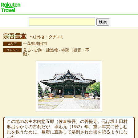
宗吾霊堂
つぶやき・クチコミ
千葉県成田市
エリア
見る - 史跡・建造物 - 寺院（観音・不
ジャンル
動）
この地の名主木内惣五郎（佐倉宗吾）の菩提寺。元は坂上田村
麻呂ゆかりの古刹だが、承応元（1652）年、重い年貢に苦しむ
民を救うために、幕府に直訴して処刑された彼を祀るようにな
った。