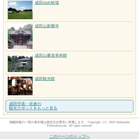
成田ゆめ牧場
成田山新勝寺
成田山書道美術館
成田観光館
成田空港・佐倉の
観光スポットをもっと見る
掲載情報の一部の著作権は提供元企業等に帰属します。 Copyright（C）2026 Shobunsha
Publications,Inc. All rights reserved.
このページのトップへ