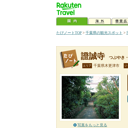
たびノートTOP
>
千葉県の観光スポット
>
證誠寺
つぶやき
千葉県木更津市
エリア
ジ
写真をもっと見る