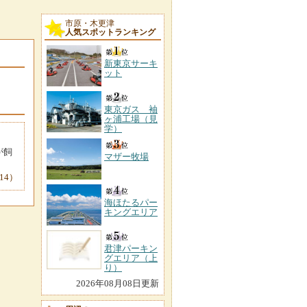
市原・木更津
人気スポットランキング
新東京サーキ
ット
東京ガス 袖
ヶ浦工場（見
学）
が飼
マザー牧場
-14）
海ほたるパー
キングエリア
君津パーキン
グエリア（上
り）
2026年08月08日更新