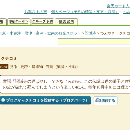
楽天カード入
お客さまの声
個人ページ（予約の確認・変更・取消）
ヘ
市原・木更津・君津・富津・鋸南の観光スポット
>
證誠寺
>
つぶやき・クチ
・クチコミ
見る - 史跡・建造物 - 寺院（観音・不動）
ャンル
童謡「證誠寺の狸ばやし」でおなじみの寺。この伝説は狸の囃子と住
の皮が破れて死んでしまうという哀しい結末。毎年10月中旬には狸ま
ブログからクチコミを投稿する（ブログパーツ）
印刷する