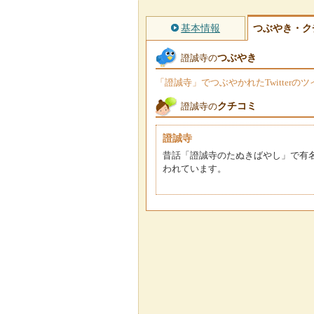
基本情報
つぶやき・ク
つぶやき
證誠寺の
「證誠寺」でつぶやかれたTwitter
クチコミ
證誠寺の
證誠寺
昔話「證誠寺のたぬきばやし」で有名
われています。