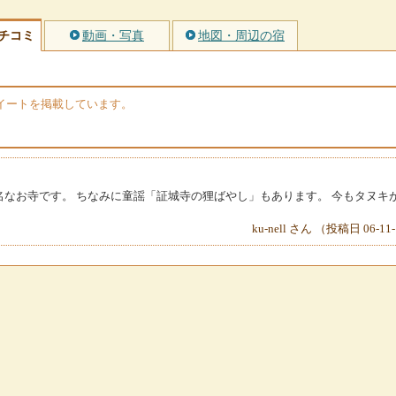
チコミ
動画・写真
地図・周辺の宿
のツイートを掲載しています。
なお寺です。 ちなみに童謡「証城寺の狸ばやし」もあります。 今もタヌキ
ku-nell さん （投稿日 06-11