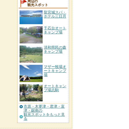
周辺の
観光スポット
龍宮城スパ・
ホテル三日月
千石台オート
キャンプ場
清和県民の森
キャンプ場
マザー牧場オ
ートキャンプ
場
オートキャン
プ場志駒
市原・木更津・君津・富
津・鋸南の
観光スポットをもっと見
る