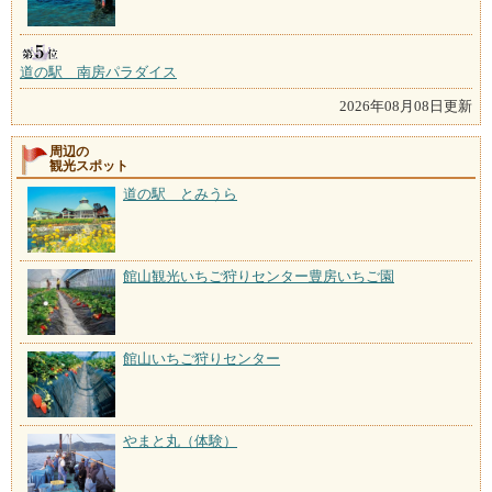
道の駅 南房パラダイス
2026年08月08日更新
周辺の
観光スポット
道の駅 とみうら
館山観光いちご狩りセンター豊房いちご園
館山いちご狩りセンター
やまと丸（体験）