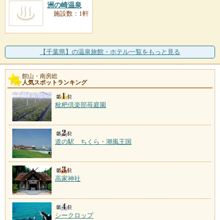
洲の崎温泉
施設数：1軒
【千葉県】の温泉旅館・ホテル一覧をもっと見る
館山・南房総
人気スポットランキング
枇杷倶楽部苺庭園
道の駅 ちくら・潮風王国
高家神社
シークロップ