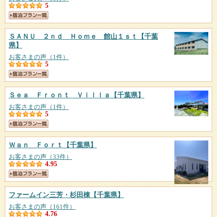
5
ＳＡＮＵ ２ｎｄ Ｈｏｍｅ 館山１ｓｔ
【千葉
県】
お客さまの声（1件）
5
Ｓｅａ Ｆｒｏｎｔ Ｖｉｌｌａ
【千葉県】
お客さまの声（1件）
5
Ｗａｎ Ｆｏｒｔ
【千葉県】
お客さまの声（33件）
4.95
ファームイン三芳・杉田棟
【千葉県】
お客さまの声（161件）
4.76