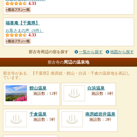
4.33
福喜庵
【千葉県】
お客さまの声（9件）
4.33
那古寺周辺の宿を探す
一覧から探す
地図から探す
周辺の温泉地
那古寺の
那古寺
がある、【千葉県】南房総・館山・白浜・千倉の温泉地を表記し
ています。
館山温泉
白浜温泉
施設数：12軒
施設数：6軒
千倉温泉
南房総岩井温泉
施設数：5軒
施設数：2軒