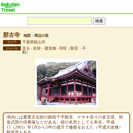
那古寺
地図・周辺の宿
千葉県館山市
エリア
見る - 史跡・建造物 - 寺院（観音・不
ジャンル
動）
境内には重要文化財の銅造千手観音、ケヤキ造りの多宝塔、和
泉式部の供養塚などがある。桜の名所としても有名。平成
15（2003）年1月から5年の歳月で修復をおえた（平成大改修）
観音堂もある。