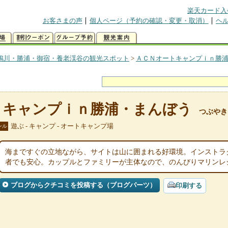
楽天カード入
お客さまの声
個人ページ（予約の確認・変更・取消）
ヘ
鴨川・勝浦・御宿・養老渓谷の観光スポット
>
ＡＣＮオートキャンプｉｎ勝
トキャンプｉｎ勝浦・まんぼう
つぶやき
遊ぶ - キャンプ - オートキャンプ場
ンル
海まですぐの立地ながら、サイトは山に囲まれる好環境。インストラ
者でも安心。カップルとファミリーが主体なので、のんびりマリンレ
ブログからクチコミを投稿する（ブログパーツ）
印刷する