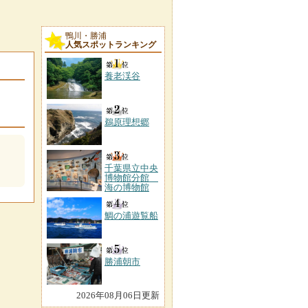
鴨川・勝浦
人気スポットランキング
養老渓谷
鵜原理想郷
千葉県立中央
博物館分館
海の博物館
鯛の浦遊覧船
勝浦朝市
2026年08月06日更新