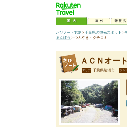
たびノートTOP
>
千葉県の観光スポット
>
まんぼう
>
つぶやき・クチコミ
ＡＣＮオー
千葉県勝浦市
エリア
ジャ