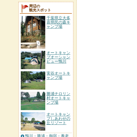
周辺の
観光スポット
千葉県立大多
喜県民の森キ
ャンプ場
オートキャン
プオーシャン
ビュー鴨川
実谷オートキ
ャンプ場
勝浦チロリン
村オートキャ
ンプ場
オートキャン
プしあわせの
丘リゾート
鴨川・勝浦・御宿・養老